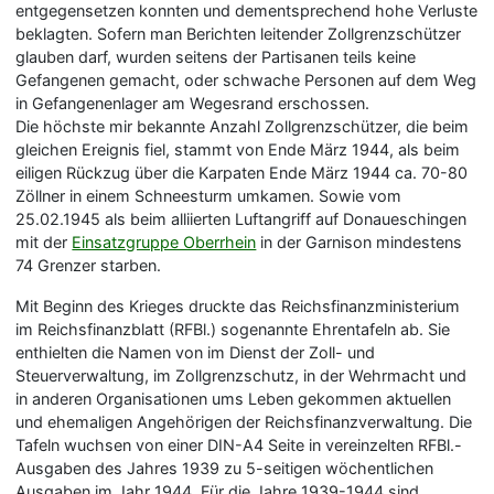
entgegensetzen konnten und dementsprechend hohe Verluste
beklagten. Sofern man Berichten leitender Zollgrenzschützer
glauben darf, wurden seitens der Partisanen teils keine
Gefangenen gemacht, oder schwache Personen auf dem Weg
in Gefangenenlager am Wegesrand erschossen.
Die höchste mir bekannte Anzahl Zollgrenzschützer, die beim
gleichen Ereignis fiel, stammt von Ende März 1944, als beim
eiligen Rückzug über die Karpaten Ende März 1944 ca. 70-80
Zöllner in einem Schneesturm umkamen. Sowie vom
25.02.1945 als beim alliierten Luftangriff auf Donaueschingen
mit der
Einsatzgruppe Oberrhein
in der Garnison mindestens
74 Grenzer starben.
Mit Beginn des Krieges druckte das Reichsfinanzministerium
im Reichsfinanzblatt (RFBl.) sogenannte Ehrentafeln ab. Sie
enthielten die Namen von im Dienst der Zoll- und
Steuerverwaltung, im Zollgrenzschutz, in der Wehrmacht und
in anderen Organisationen ums Leben gekommen aktuellen
und ehemaligen Angehörigen der Reichsfinanzverwaltung. Die
Tafeln wuchsen von einer DIN-A4 Seite in vereinzelten RFBl.-
Ausgaben des Jahres 1939 zu 5-seitigen wöchentlichen
Ausgaben im Jahr 1944. Für die Jahre 1939-1944 sind