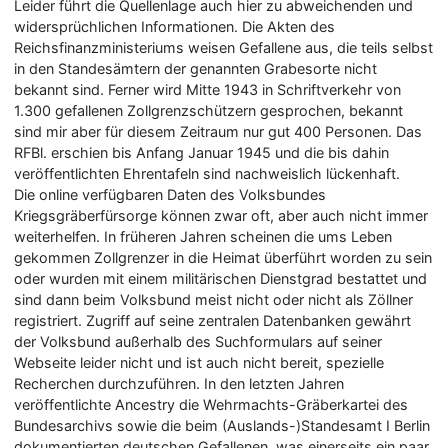
Leider führt die Quellenlage auch hier zu abweichenden und
widersprüchlichen Informationen. Die Akten des
Reichsfinanzministeriums weisen Gefallene aus, die teils selbst
in den Standesämtern der genannten Grabesorte nicht
bekannt sind. Ferner wird Mitte 1943 in Schriftverkehr von
1.300 gefallenen Zollgrenzschützern gesprochen, bekannt
sind mir aber für diesem Zeitraum nur gut 400 Personen. Das
RFBl. erschien bis Anfang Januar 1945 und die bis dahin
veröffentlichten Ehrentafeln sind nachweislich lückenhaft.
Die online verfügbaren Daten des Volksbundes
Kriegsgräberfürsorge können zwar oft, aber auch nicht immer
weiterhelfen. In früheren Jahren scheinen die ums Leben
gekommen Zollgrenzer in die Heimat überführt worden zu sein
oder wurden mit einem militärischen Dienstgrad bestattet und
sind dann beim Volksbund meist nicht oder nicht als Zöllner
registriert. Zugriff auf seine zentralen Datenbanken gewährt
der Volksbund außerhalb des Suchformulars auf seiner
Webseite leider nicht und ist auch nicht bereit, spezielle
Recherchen durchzuführen. In den letzten Jahren
veröffentlichte Ancestry die Wehrmachts-Gräberkartei des
Bundesarchivs sowie die beim (Auslands-)Standesamt I Berlin
dokumentierten deutschen Gefallenen, was einerseits ein paar