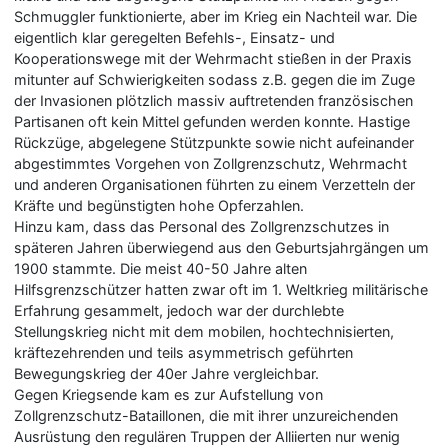
Schmuggler funktionierte, aber im Krieg ein Nachteil war. Die
eigentlich klar geregelten Befehls-, Einsatz- und
Kooperationswege mit der Wehrmacht stießen in der Praxis
mitunter auf Schwierigkeiten sodass z.B. gegen die im Zuge
der Invasionen plötzlich massiv auftretenden französischen
Partisanen oft kein Mittel gefunden werden konnte. Hastige
Rückzüge, abgelegene Stützpunkte sowie nicht aufeinander
abgestimmtes Vorgehen von Zollgrenzschutz, Wehrmacht
und anderen Organisationen führten zu einem Verzetteln der
Kräfte und begünstigten hohe Opferzahlen.
Hinzu kam, dass das Personal des Zollgrenzschutzes in
späteren Jahren überwiegend aus den Geburtsjahrgängen um
1900 stammte. Die meist 40-50 Jahre alten
Hilfsgrenzschützer hatten zwar oft im 1. Weltkrieg militärische
Erfahrung gesammelt, jedoch war der durchlebte
Stellungskrieg nicht mit dem mobilen, hochtechnisierten,
kräftezehrenden und teils asymmetrisch geführten
Bewegungskrieg der 40er Jahre vergleichbar.
Gegen Kriegsende kam es zur Aufstellung von
Zollgrenzschutz-Bataillonen, die mit ihrer unzureichenden
Ausrüstung den regulären Truppen der Alliierten nur wenig