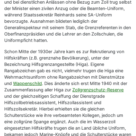
und bei dienstlichen Anlässen ohne Bezug zum Zoll trug selbst
der Minister einen zivilen Anzug oder die Beamten-Uniform,
während Staatssekretär Reinhards seine SA-Uniform
bevorzugte. Ausnahmen bildeten lediglich der
Generalinspekteur mit seinem Stab, die Grenzreferenten in den
Oberfinanzpräsidien und die Lehrer an den Zollschulen, die
Uniformpficht hatten.
Schon Mitte der 1930er Jahre kam es zur Rekrutierung von
Hilfskräften (z.B. grenznahe Bevölkerung), unter der
Bezeichnung Hilfsgrenzangestellte (Higa). Eigene
Rangabzeichen gab es nicht, vielmehr trugen die Higa eine
Wehrmachtsuniform ohne Rangabzeichen mit Dienstmütze
und
Wappenschild
. Dies änderte sich erst Mitte 1940 mit der
Zusammenfassung aller Higa zur
Zollgrenzschutz-Reserve
und der gleichzeitigen Schaffung der Dienstgrade
Hilfszollbetriebsassistent, Hilfszollassistent und
Hilfszollsekretär. Hierbei erhielten sie die gleichen
Schulterstücke wie ihre verbeamteten Kollegen, jedoch um
eine zollgrüne Spange ergänzt. Auch die im Wasserzoll
eingesetzten Hilfskräfte trugen die an Land übliche Uniform,
bekamen jedoch Marine-Knöpfe und die Schulterstücke waren