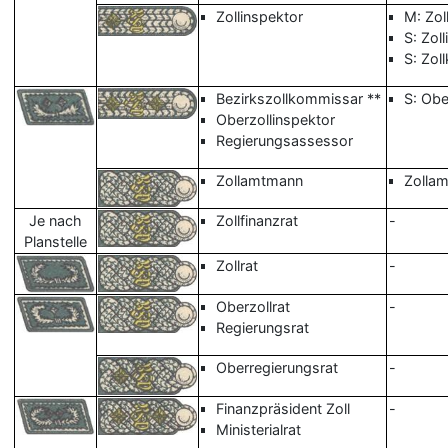
Zollinspektor
M: Zol
S: Zol
S: Zol
Bezirkszollkommissar **
S: Obe
Oberzollinspektor
Regierungsassessor
Zollamtmann
Zolla
Je nach
Zollfinanzrat
-
Planstelle
Zollrat
-
Oberzollrat
-
Regierungsrat
Oberregierungsrat
-
Finanzpräsident Zoll
-
Ministerialrat