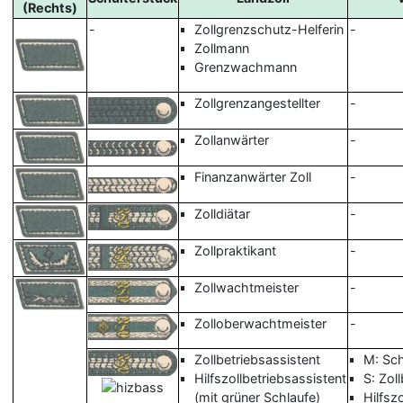
(Rechts)
-
Zollgrenzschutz-Helferin
-
Zollmann
Grenzwachmann
Zollgrenzangestellter
-
Zollanwärter
-
Finanzanwärter Zoll
-
Zolldiätar
-
Zollpraktikant
-
Zollwachtmeister
-
Zolloberwachtmeister
-
Zollbetriebsassistent
M: Sch
Hilfszollbetriebsassistent
S: Zo
(mit grüner Schlaufe)
Hilfsz