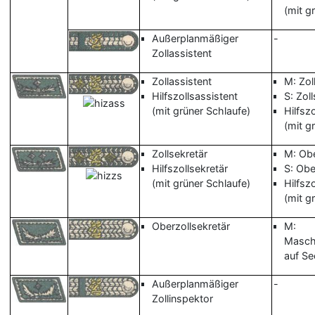
(mit g
Außerplanmäßiger
-
Zollassistent
Zollassistent
M: Zol
Hilfszollsassistent
S: Zoll
(mit grüner Schlaufe)
Hilfsz
(mit g
Zollsekretär
M: Obe
Hilfszollsekretär
S: Obe
(mit grüner Schlaufe)
Hilfsz
(mit g
Oberzollsekretär
M:
Maschi
auf Se
Außerplanmäßiger
-
Zollinspektor