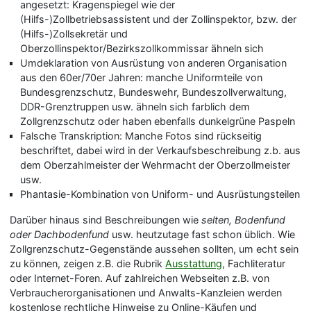
angesetzt: Kragenspiegel wie der
(Hilfs-)Zollbetriebsassistent und der Zollinspektor, bzw. der
(Hilfs-)Zollsekretär und
Oberzollinspektor/Bezirkszollkommissar ähneln sich
Umdeklaration von Ausrüstung von anderen Organisation
aus den 60er/70er Jahren: manche Uniformteile von
Bundesgrenzschutz, Bundeswehr, Bundeszollverwaltung,
DDR-Grenztruppen usw. ähneln sich farblich dem
Zollgrenzschutz oder haben ebenfalls dunkelgrüne Paspeln
Falsche Transkription: Manche Fotos sind rückseitig
beschriftet, dabei wird in der Verkaufsbeschreibung z.b. aus
dem Oberzahlmeister der Wehrmacht der Oberzollmeister
usw.
Phantasie-Kombination von Uniform- und Ausrüstungsteilen
Darüber hinaus sind Beschreibungen wie
selten, Bodenfund
oder Dachbodenfund
usw. heutzutage fast schon üblich. Wie
Zollgrenzschutz-Gegenstände aussehen sollten, um echt sein
zu können, zeigen z.B. die Rubrik
Ausstattung
, Fachliteratur
oder Internet-Foren. Auf zahlreichen Webseiten z.B. von
Verbraucherorganisationen und Anwalts-Kanzleien werden
kostenlose rechtliche Hinweise zu Online-Käufen und