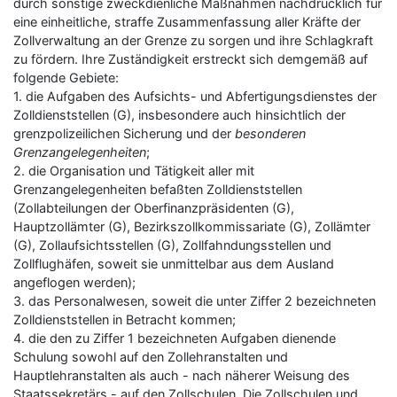
durch sonstige zweckdienliche Maßnahmen nachdrücklich für
eine einheitliche, straffe Zusammenfassung aller Kräfte der
Zollverwaltung an der Grenze zu sorgen und ihre Schlagkraft
zu fördern. Ihre Zuständigkeit erstreckt sich demgemäß auf
folgende Gebiete:
1. die Aufgaben des Aufsichts- und Abfertigungsdienstes der
Zolldienststellen (G), insbesondere auch hinsichtlich der
grenzpolizeilichen Sicherung und der
besonderen
Grenzangelegenheiten
;
2. die Organisation und Tätigkeit aller mit
Grenzangelegenheiten befaßten Zolldienststellen
(Zollabteilungen der Oberfinanzpräsidenten (G),
Hauptzollämter (G), Bezirkszollkommissariate (G), Zollämter
(G), Zollaufsichtsstellen (G), Zollfahndungsstellen und
Zollflughäfen, soweit sie unmittelbar aus dem Ausland
angeflogen werden);
3. das Personalwesen, soweit die unter Ziffer 2 bezeichneten
Zolldienststellen in Betracht kommen;
4. die den zu Ziffer 1 bezeichneten Aufgaben dienende
Schulung sowohl auf den Zollehranstalten und
Hauptlehranstalten als auch - nach näherer Weisung des
Staatssekretärs - auf den Zollschulen. Die Zollschulen und