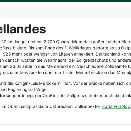
llandes
 20 km langer und ca. 2.700 Quadratkilometer großer Landstreifen
luss bildete. Bis zum Ende des 1. Weltkrieges gehörte es zu Ostpre
ab 1923 mehr oder weniger von Litauen annektiert. Deutschland k
gen danach rückten die Wehrmacht, der Zollgrenzschutz und andere 
te am 23.03.1939 in das Memelland ein. Verschiedene Zollbeamte f
renzschutzes rückten über die Tilsiter Memelbrücke in das Memelg
und die Königin-Luise-Brücke in Tilsit. Vor der Brücke haben sich d
 und Regierungsrat Vogel.
leidungsordnung, der Großteil der Zollgrenzschützer noch die dunk
 im Oberfinanzpräsidium Ostpreußen, Zollinspektor
Horst von Roy