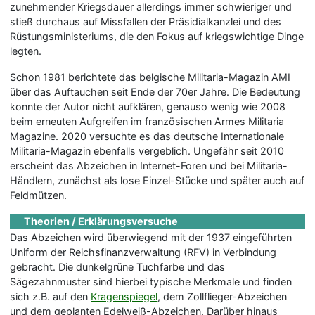
zunehmender Kriegsdauer allerdings immer schwieriger und
stieß durchaus auf Missfallen der Präsidialkanzlei und des
Rüstungsministeriums, die den Fokus auf kriegswichtige Dinge
legten.
Schon 1981 berichtete das belgische Militaria-Magazin AMI
über das Auftauchen seit Ende der 70er Jahre. Die Bedeutung
konnte der Autor nicht aufklären, genauso wenig wie 2008
beim erneuten Aufgreifen im französischen Armes Militaria
Magazine. 2020 versuchte es das deutsche Internationale
Militaria-Magazin ebenfalls vergeblich. Ungefähr seit 2010
erscheint das Abzeichen in Internet-Foren und bei Militaria-
Händlern, zunächst als lose Einzel-Stücke und später auch auf
Feldmützen.
Theorien / Erklärungsversuche
Das Abzeichen wird überwiegend mit der 1937 eingeführten
Uniform der Reichsfinanzverwaltung (RFV) in Verbindung
gebracht. Die dunkelgrüne Tuchfarbe und das
Sägezahnmuster sind hierbei typische Merkmale und finden
sich z.B. auf den
Kragenspiegel
, dem Zollflieger-Abzeichen
und dem geplanten Edelweiß-Abzeichen. Darüber hinaus