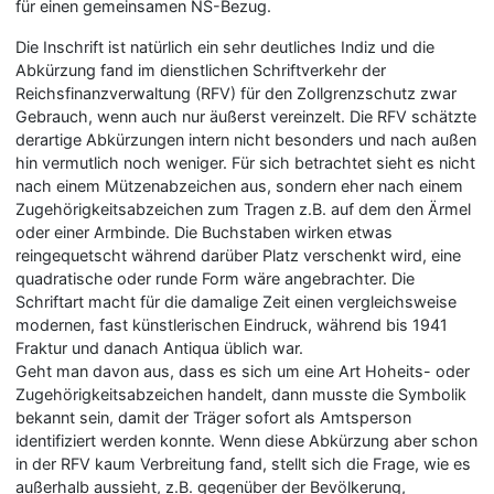
für einen gemeinsamen NS-Bezug.
Die Inschrift ist natürlich ein sehr deutliches Indiz und die
Abkürzung fand im dienstlichen Schriftverkehr der
Reichsfinanzverwaltung (RFV) für den Zollgrenzschutz zwar
Gebrauch, wenn auch nur äußerst vereinzelt. Die RFV schätzte
derartige Abkürzungen intern nicht besonders und nach außen
hin vermutlich noch weniger. Für sich betrachtet sieht es nicht
nach einem Mützenabzeichen aus, sondern eher nach einem
Zugehörigkeitsabzeichen zum Tragen z.B. auf dem den Ärmel
oder einer Armbinde. Die Buchstaben wirken etwas
reingequetscht während darüber Platz verschenkt wird, eine
quadratische oder runde Form wäre angebrachter. Die
Schriftart macht für die damalige Zeit einen vergleichsweise
modernen, fast künstlerischen Eindruck, während bis 1941
Fraktur und danach Antiqua üblich war.
Geht man davon aus, dass es sich um eine Art Hoheits- oder
Zugehörigkeitsabzeichen handelt, dann musste die Symbolik
bekannt sein, damit der Träger sofort als Amtsperson
identifiziert werden konnte. Wenn diese Abkürzung aber schon
in der RFV kaum Verbreitung fand, stellt sich die Frage, wie es
außerhalb aussieht, z.B. gegenüber der Bevölkerung,