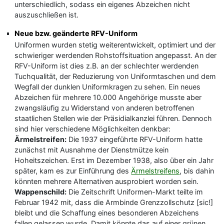
unterschiedlich, sodass ein eigenes Abzeichen nicht
auszuschließen ist.
Neue bzw. geänderte RFV-Uniform
Uniformen wurden stetig weiterentwickelt, optimiert und der
schwieriger werdenden Rohstoffsituation angepasst. An der
RFV-Uniform ist dies z.B. an der schlechter werdenden
Tuchqualität, der Reduzierung von Uniformtaschen und dem
Wegfall der dunklen Uniformkragen zu sehen. Ein neues
Abzeichen für mehrere 10.000 Angehörige musste aber
zwangsläufig zu Widerstand von anderen betroffenen
staatlichen Stellen wie der Präsidialkanzlei führen. Dennoch
sind hier verschiedene Möglichkeiten denkbar:
Ärmelstreifen:
Die 1937 eingeführte RFV-Uniform hatte
zunächst mit Ausnahme der Dienstmütze kein
Hoheitszeichen. Erst im Dezember 1938, also über ein Jahr
später, kam es zur Einführung des
Ärmelstreifens
, bis dahin
könnten mehrere Alternativen ausprobiert worden sein.
Wappenschild:
Die Zeitschrift Uniformen-Markt teilte im
Februar 1942 mit, dass die Armbinde Grenzzollschutz [sic!]
bleibt und die Schaffung eines besonderen Abzeichens
fallen gelassen wurde. Damit könnte das auf einer grünen