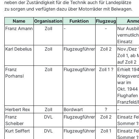
neben der Zuständigkeit für die Technik auch für Landeplätze
zu sorgen und verfügten dazu über Motorräder mit Beiwagen.
Name
Organisation
Funktion
Flugzeug
Anme
Franz Amann
Zoll
-
-
Nur Ausbi
vermutlich
Einsatz
Karl Debelius
Zoll
Flugzeugführer
Zoll 2
Nov./Dez 
Zoll 1, ab
auf Zoll 2
Franz
Zoll
Flugzeugführer
Zoll 1 ?
Erhielt 19
Porhansl
Kriegsverd
war im
Okt. 1944
Flughafen
Franzfeld
Herbert Rex
Zoll
Bordwart
?
-
Franz
DVL
Flugzeugführer
Zoll 2
Einsatz Fe
Scheiber
Sommer 1
Kurt Seiffert
DVL
Flugzeugführer
Zoll 1
Einsatz Fe
Sommer 1