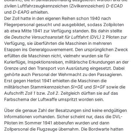
zivilen Luftfahrzeugkennzeichen (Zivilkennzeichen)
D-ECAD
und
D-EAPG
erhielten.
Der Zoll hatte in den eigenen Reihen schon 1940 nach
Fliegerpersonal gesucht und ausgebildet, sodass Zollpiloten
ab etwa Mitte 1941 zur Verfügung standen. Bis dahin stellte
die
Deutsche Versuchsanstalt für Luftfahrt (DVL)
2 Piloten zur
Verfügung, sie überführten die Maschinen in mehreren
Etappen ins Generalgouvernement. Den ursprünglichen Zweck
erfüllten die Maschinen nicht, vielmehr wurden sie für
Kurierflüge, Inspektionsreisen, militärische Erkundungen an der
Grenze und den Transport von Ausrüstung eingesetzt. Dabei
gehörte auch Personal der Wehrmacht zu den Passagieren.
Erst gegen Herbst 1941 erhielten die Maschinen die
militärischen Stammkennzeichen
SI+GE
und
SI+GF
sowie die
Aufschrift
Zoll 1
bzw.
Zoll 2
. Zeitgleich dürften sie auf das
Farbschema der Luftwaffe umspritzt worden sein.
Über die genaue Zahl der Besatzungen sind keine endgültigen
Informationen vorhanden. Sicher scheint nur, dass die DVL-
Piloten im Sommer 1941 abberufen wurden und dann
Zollpersonal die Flugzeuge übernahm. Die Bordwarte hatten