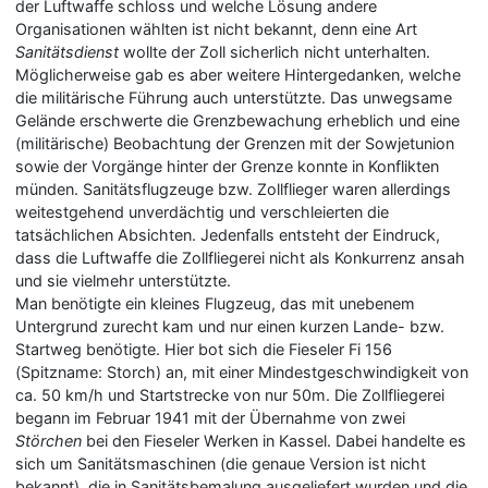
der Luftwaffe schloss und welche Lösung andere
Organisationen wählten ist nicht bekannt, denn eine Art
Sanitätsdienst
wollte der Zoll sicherlich nicht unterhalten.
Möglicherweise gab es aber weitere Hintergedanken, welche
die militärische Führung auch unterstützte. Das unwegsame
Gelände erschwerte die Grenzbewachung erheblich und eine
(militärische) Beobachtung der Grenzen mit der Sowjetunion
sowie der Vorgänge hinter der Grenze konnte in Konflikten
münden. Sanitätsflugzeuge bzw. Zollflieger waren allerdings
weitestgehend unverdächtig und verschleierten die
tatsächlichen Absichten. Jedenfalls entsteht der Eindruck,
dass die Luftwaffe die Zollfliegerei nicht als Konkurrenz ansah
und sie vielmehr unterstützte.
Man benötigte ein kleines Flugzeug, das mit unebenem
Untergrund zurecht kam und nur einen kurzen Lande- bzw.
Startweg benötigte. Hier bot sich die Fieseler Fi 156
(Spitzname: Storch) an, mit einer Mindestgeschwindigkeit von
ca. 50 km/h und Startstrecke von nur 50m. Die Zollfliegerei
begann im Februar 1941 mit der Übernahme von zwei
Störchen
bei den Fieseler Werken in Kassel. Dabei handelte es
sich um Sanitätsmaschinen (die genaue Version ist nicht
bekannt), die in Sanitätsbemalung ausgeliefert wurden und die