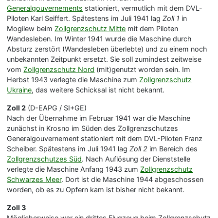
Generalgouvernements
stationiert, vermutlich mit dem DVL-
Piloten Karl Seiffert. Spätestens im Juli 1941 lag
Zoll 1
in
Mogilew beim
Zollgrenzschutz Mitte
mit dem Piloten
Wandesleben. Im Winter 1941 wurde die Maschine durch
Absturz zerstört (Wandesleben überlebte) und zu einem noch
unbekannten Zeitpunkt ersetzt. Sie soll zumindest zeitweise
vom
Zollgrenzschutz Nord
(mit)genutzt worden sein. Im
Herbst 1943 verlegte die Maschine zum
Zollgrenzschutz
Ukraine
, das weitere Schicksal ist nicht bekannt.
Zoll 2
(D-EAPG / SI+GE)
Nach der Übernahme im Februar 1941 war die Maschine
zunächst in Krosno im Süden des Zollgrenzschutzes
Generalgouvernement stationiert mit dem DVL-Piloten Franz
Scheiber. Spätestens im Juli 1941 lag
Zoll 2
im Bereich des
Zollgrenzschutzes Süd
. Nach Auflösung der Dienststelle
verlegte die Maschine Anfang 1943 zum
Zollgrenzschutz
Schwarzes Meer
. Dort ist die Maschine 1944 abgeschossen
worden, ob es zu Opfern kam ist bisher nicht bekannt.
Zoll 3
Möglicherweise war ein drittes Flugzeug beim Zollgrenzschutz