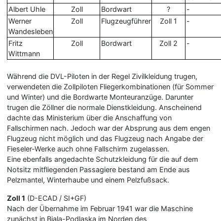
Albert Uhle
Zoll
Bordwart
?
-
Werner
Zoll
Flugzeugführer
Zoll 1
-
Wandesleben
Fritz
Zoll
Bordwart
Zoll 2
-
Wittmann
Während die DVL-Piloten in der Regel Zivilkleidung trugen,
verwendeten die Zollpiloten Fliegerkombinationen (für Sommer
und Winter) und die Bordwarte Monteuranzüge. Darunter
trugen die Zöllner die normale Dienstkleidung. Anscheinend
dachte das Ministerium über die Anschaffung von
Fallschirmen nach. Jedoch war der Absprung aus dem engen
Flugzeug nicht möglich und das Flugzeug nach Angabe der
Fieseler-Werke auch ohne Fallschirm zugelassen.
Eine ebenfalls angedachte Schutzkleidung für die auf dem
Notsitz mitfliegenden Passagiere bestand am Ende aus
Pelzmantel, Winterhaube und einem Pelzfußsack.
Zoll 1
(D-ECAD / SI+GF)
Nach der Übernahme im Februar 1941 war die Maschine
zunächst in Biala-Podlaska im Norden des