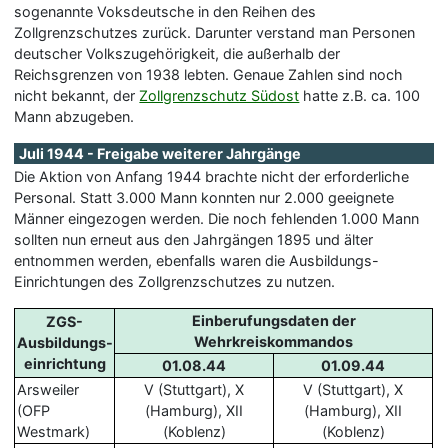
sogenannte Voksdeutsche in den Reihen des
Zollgrenzschutzes zurück. Darunter verstand man Personen
deutscher Volkszugehörigkeit, die außerhalb der
Reichsgrenzen von 1938 lebten. Genaue Zahlen sind noch
nicht bekannt, der
Zollgrenzschutz Südost
hatte z.B. ca. 100
Mann abzugeben.
Juli 1944 - Freigabe weiterer Jahrgänge
Die Aktion von Anfang 1944 brachte nicht der erforderliche
Personal. Statt 3.000 Mann konnten nur 2.000 geeignete
Männer eingezogen werden. Die noch fehlenden 1.000 Mann
sollten nun erneut aus den Jahrgängen 1895 und älter
entnommen werden, ebenfalls waren die Ausbildungs-
Einrichtungen des Zollgrenzschutzes zu nutzen.
Einberufungsdaten der
ZGS-
Wehrkreiskommandos
Ausbildungs-
einrichtung
01.08.44
01.09.44
Arsweiler
V (Stuttgart), X
V (Stuttgart), X
(OFP
(Hamburg), XII
(Hamburg), XII
Westmark)
(Koblenz)
(Koblenz)