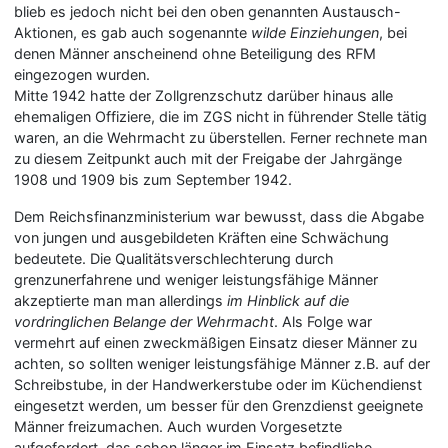
blieb es jedoch nicht bei den oben genannten Austausch-
Aktionen, es gab auch sogenannte
wilde Einziehungen
, bei
denen Männer anscheinend ohne Beteiligung des RFM
eingezogen wurden.
Mitte 1942 hatte der Zollgrenzschutz darüber hinaus alle
ehemaligen Offiziere, die im ZGS nicht in führender Stelle tätig
waren, an die Wehrmacht zu überstellen. Ferner rechnete man
zu diesem Zeitpunkt auch mit der Freigabe der Jahrgänge
1908 und 1909 bis zum September 1942.
Dem Reichsfinanzministerium war bewusst, dass die Abgabe
von jungen und ausgebildeten Kräften eine Schwächung
bedeutete. Die Qualitätsverschlechterung durch
grenzunerfahrene und weniger leistungsfähige Männer
akzeptierte man man allerdings
im Hinblick auf die
vordringlichen Belange der Wehrmacht
. Als Folge war
vermehrt auf einen zweckmäßigen Einsatz dieser Männer zu
achten, so sollten weniger leistungsfähige Männer z.B. auf der
Schreibstube, in der Handwerkerstube oder im Küchendienst
eingesetzt werden, um besser für den Grenzdienst geeignete
Männer freizumachen. Auch wurden Vorgesetzte
aufgefordert, das schon länger im Einsatz befindliche