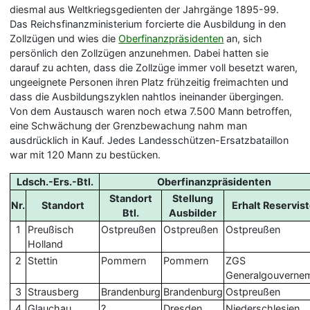
diesmal aus Weltkriegsgedienten der Jahrgänge 1895-99.
Das Reichsfinanzministerium forcierte die Ausbildung in den
Zollzügen und wies die
Oberfinanzpräsidenten
an, sich
persönlich den Zollzügen anzunehmen. Dabei hatten sie
darauf zu achten, dass die Zollzüge immer voll besetzt waren,
ungeeignete Personen ihren Platz frühzeitig freimachten und
dass die Ausbildungszyklen nahtlos ineinander übergingen.
Von dem Austausch waren noch etwa 7.500 Mann betroffen,
eine Schwächung der Grenzbewachung nahm man
ausdrücklich in Kauf. Jedes Landesschützen-Ersatzbataillon
war mit 120 Mann zu bestücken.
Ldsch.-Ers.-Btl.
Oberfinanzpräsidenten
Standort
Stellung
Nr.
Standort
Erhalt Reservis
Btl.
Ausbilder
1
Preußisch
Ostpreußen
Ostpreußen
Ostpreußen
Holland
2
Stettin
Pommern
Pommern
ZGS
Generalgouverne
3
Strausberg
Brandenburg
Brandenburg
Ostpreußen
4
Glauchau
?
Dresden
Niederschlesien