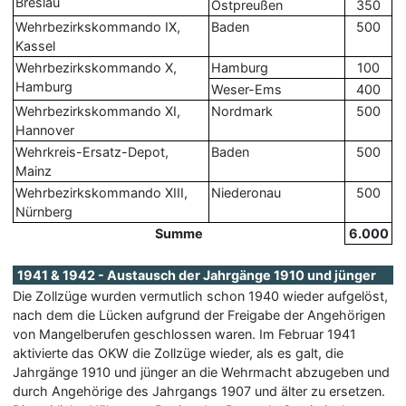
Breslau
Ostpreußen
350
Wehrbezirkskommando IX,
Baden
500
Kassel
Wehrbezirkskommando X,
Hamburg
100
Hamburg
Weser-Ems
400
Wehrbezirkskommando XI,
Nordmark
500
Hannover
Wehrkreis-Ersatz-Depot,
Baden
500
Mainz
Wehrbezirkskommando XIII,
Niederonau
500
Nürnberg
Summe
6.000
1941 & 1942 - Austausch der Jahrgänge 1910 und jünger
Die Zollzüge wurden vermutlich schon 1940 wieder aufgelöst,
nach dem die Lücken aufgrund der Freigabe der Angehörigen
von Mangelberufen geschlossen waren. Im Februar 1941
aktivierte das OKW die Zollzüge wieder, als es galt, die
Jahrgänge 1910 und jünger an die Wehrmacht abzugeben und
durch Angehörige des Jahrgangs 1907 und älter zu ersetzen.