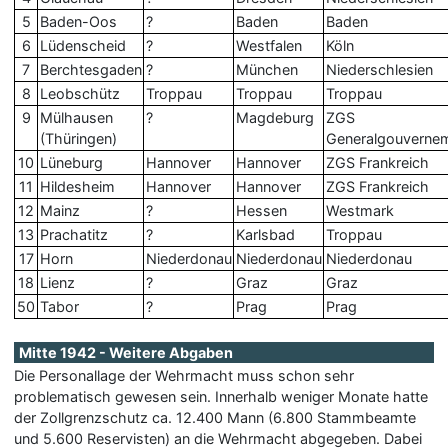
5
Baden-Oos
?
Baden
Baden
6
Lüdenscheid
?
Westfalen
Köln
7
Berchtesgaden
?
München
Niederschlesien
8
Leobschütz
Troppau
Troppau
Troppau
9
Mülhausen
?
Magdeburg
ZGS
(Thüringen)
Generalgouverne
10
Lüneburg
Hannover
Hannover
ZGS Frankreich
11
Hildesheim
Hannover
Hannover
ZGS Frankreich
12
Mainz
?
Hessen
Westmark
13
Prachatitz
?
Karlsbad
Troppau
17
Horn
Niederdonau
Niederdonau
Niederdonau
18
Lienz
?
Graz
Graz
50
Tabor
?
Prag
Prag
Mitte 1942 - Weitere Abgaben
Die Personallage der Wehrmacht muss schon sehr
problematisch gewesen sein. Innerhalb weniger Monate hatte
der Zollgrenzschutz ca. 12.400 Mann (6.800 Stammbeamte
und 5.600 Reservisten) an die Wehrmacht abgegeben. Dabei