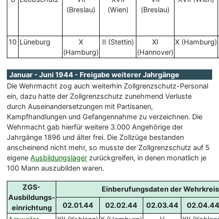
(Breslau)
(Wien)
(Breslau)
10
Lüneburg
X
II (Stettin)
XI
X (Hamburg)
(Hamburg)
(Hannover)
Januar - Juni 1944 - Freigabe weiterer Jahrgänge
Die Wehrmacht zog auch weiterhin Zollgrenzschutz-Personal
ein, dazu hatte der Zollgrenzschutz zunehmend Verluste
durch Auseinandersetzungen mit Partisanen,
Kampfhandlungen und Gefangennahme zu verzeichnen. Die
Wehrmacht gab hierfür weitere 3.000 Angehörige der
Jahrgänge 1896 und älter frei. Die Zollzüge bestanden
anscheinend nicht mehr, so musste der Zollgrenzschutz auf 5
eigene
Ausbildungslager
zurückgreifen, in denen monatlich je
100 Mann auszubilden waren.
ZGS-
Einberufungsdaten der Wehrkre
Ausbildungs-
02.01.44
02.02.44
02.03.44
02.04.4
einrichtung