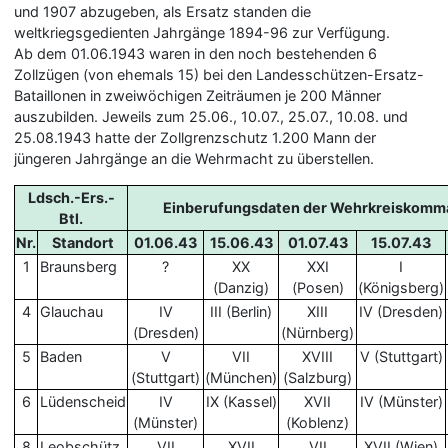
und 1907 abzugeben, als Ersatz standen die
weltkriegsgedienten Jahrgänge 1894-96 zur Verfügung.
Ab dem 01.06.1943 waren in den noch bestehenden 6
Zollzügen (von ehemals 15) bei den Landesschützen-Ersatz-
Bataillonen in zweiwöchigen Zeiträumen je 200 Männer
auszubilden. Jeweils zum 25.06., 10.07., 25.07., 10.08. und
25.08.1943 hatte der Zollgrenzschutz 1.200 Mann der
jüngeren Jahrgänge an die Wehrmacht zu überstellen.
Ldsch.-Ers.-
Einberufungsdaten der Wehrkreiskom
Btl.
Nr.
Standort
01.06.43
15.06.43
01.07.43
15.07.43
1
Braunsberg
?
XX
XXI
I
(Danzig)
(Posen)
(Königsberg)
4
Glauchau
IV
III (Berlin)
XIII
IV (Dresden)
(Dresden)
(Nürnberg)
5
Baden
V
VII
XVIII
V (Stuttgart)
(Stuttgart)
(München)
(Salzburg)
6
Lüdenscheid
IV
IX (Kassel)
XVII
IV (Münster)
(Münster)
(Koblenz)
8
Leobschütz
VII
XVII
VII
XVII (Wien)