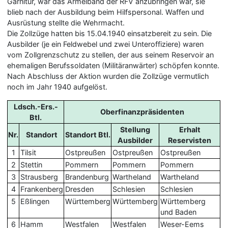
Garnitur, war das Ärmelband der RFV anzubringen war, sie
blieb nach der Ausbildung beim Hilfspersonal. Waffen und
Ausrüstung stellte die Wehrmacht.
Die Zollzüge hatten bis 15.04.1940 einsatzbereit zu sein. Die
Ausbilder (je ein Feldwebel und zwei Unteroffiziere) waren
vom Zollgrenzschutz zu stellen, der aus seinem Reservoir an
ehemaligen Berufssoldaten (Militäranwärter) schöpfen konnte.
Nach Abschluss der Aktion wurden die Zollzüge vermutlich
noch im Jahr 1940 aufgelöst.
Ldsch.-Ers.-
Oberfinanzpräsidenten
Btl.
Stellung
Erhalt
Nr.
Standort
Standort Btl.
Ausbilder
Reservisten
1
Tilsit
Ostpreußen
Ostpreußen
Ostpreußen
2
Stettin
Pommern
Pommern
Pommern
3
Strausberg
Brandenburg
Wartheland
Wartheland
4
Frankenberg
Dresden
Schlesien
Schlesien
5
Eßlingen
Württemberg
Württemberg
Württemberg
und Baden
6
Hamm
Westfalen
Westfalen
Weser-Eems