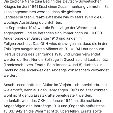
Die zeitliche Nähe zum Beginn des Deutsch-Sowjetischen
Krieges im Juni 1941 lässt einen Zusammenhang vermuten. Es
kann angenommen werden, dass die gleichen
Landesschützen-Ersatz-Bataillone wie im März 1940 die 6-
wöchige Ausbildung durchführten.
Im September 1941 war die Ersatzlage der Wehrmacht
angespannt, und es befanden sich immer noch ca. 10.000
Angehörige der Jahrgänge 1910 und jünger im
Zollgrenzschutz. Das OKH wies deswegen an, dass die in den
Zollzügen ausgebildeten Männer ab 01.10.1941 nur noch zur
Herauslösung des Jahrgangs 1910 und jünger verwendet
werden durften. Nur die Zollzüge in Glauchau und Leobschütz
(Landesschützen-Ersatz-Bataillonene 4 und 8) durften zur
Deckung des anderweitigen Abgangs von Männern verwendet
werden.
Anscheinend hatte die Aktion im Vorjahr nicht soviel erbracht
wie erhofft, denn aus den Jahrgängen 1907 und älter konnten
wohl nicht genug Ersatzkräfte bereitgestellt werden.
Jedenfalls wies das OKH im Januar 1942 an, die restlichen
Angehörigen der Jahrgänge 1910 und jünger bis spätestens
15.03.1942 an die Wehrmacht zu überstellen. Ersatz sollte