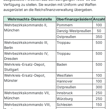
Verfügung zu stellen. Sie wurden mit Uniform und Waffen
ausgerüstet an die Reichsfinanzverwaltung übergeben.
Wehrmachts-Dienststelle
Oberfinanzpräsident
Anzahl
Wehrbezirkskommando II,
Pommern
100
München
Danzig-Westpreußen
50
Ostpreußen
350
Wehrbezirkskommando III,
Troppau
500
Berlin
Wehrbezirkskommando IV,
Troppau
500
Dresden
Wehrkreis-Ersatz-Depot,
Baden
500
Stuttgart
Wehrkreis-Ersatz-Depot,
Westfalen
100
Münster
Hannover
100
Ostpreußen
300
Wehrbezirkskommando VII,
Innsbruck
250
München
Würzburg
250
Wehrbezirkskommando VIII,
Schlesien
150