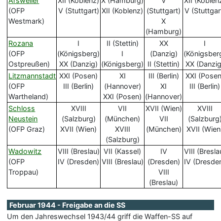
Arsweiler
XII (Koblenz)
X (Hamburg)
V
XII (Koblen
(OFP
V (Stuttgart)
XII (Koblenz)
(Stuttgart)
V (Stuttgar
Westmark)
X
(Hamburg)
Rozana
I
II (Stettin)
XX
I
(OFP
(Königsberg)
I
(Danzig)
(Königsber
Ostpreußen)
XX (Danzig)
(Königsberg)
II (Stettin)
XX (Danzig
Litzmannstadt
XXI (Posen)
XI
III (Berlin)
XXI (Posen
(OFP
III (Berlin)
(Hannover)
XI
III (Berlin)
Wartheland)
XXI (Posen)
(Hannover)
Schloss
XVIII
VII
XVII (Wien)
XVIII
Neustein
(Salzburg)
(München)
VII
(Salzburg
(OFP Graz)
XVII (Wien)
XVIII
(München)
XVII (Wien
(Salzburg)
Wadowitz
VIII (Breslau)
VII (Kassel)
IV
VIII (Bresla
(OFP
IV (Dresden)
VIII (Breslau)
(Dresden)
IV (Dresde
Troppau)
VIII
(Breslau)
Februar 1944 - Freigabe an die SS
Um den Jahreswechsel 1943/44 griff die Waffen-SS auf