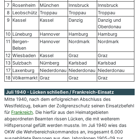
7
Rosenheim
München
Innsbruck
Innsbruck
8
Leobschütz
Troppau
Troppau
Troppau
9
Kassel
Kassel
Danzig
Danzig und
Oberdonau
10
Lüneburg
Hannover
Hamburg
Hamburg
11
Bergen-
Hannover
Nordmark
Nordmark
Belsen
12
Wiesbaden
Kassel
Graz
Graz
13
Sulzbach
Nürnberg
Karlsbad
Karlsbad
17
Laxenburg
Niederdonau
Niederdonau
Niederdonau
18
Völkermarkt
Graz
Graz
Graz
Juli 1940 - Lücken schließen / Frankreich-Einsatz
Mitte 1940, nach dem erfolgreichen Abschluss des
Westfeldzug, bekam der Zollgrenzschutz seinen Einsatzbefehl
für
Frankreich
. Die hierfür aus den Heimatgebieten
abgeordneten Beamten rissen Lücken, die mit weiterem
Hilfspersonal gefüllt werden musste. Im Juli 1940 wies das
OKW die Wehrbereichskommandos an, insgesamt 6.000
ausgebildete Personen aus den Jahrgängen 1905-09 zur