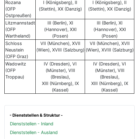
Rozana
I (Königsberg), II
I (Königsberg), II
(OFP
(Stettin), XX (Danzig)
(Stettin), XX (Danzig)
Ostpreußen)
Litzmannstadt
III (Berlin), XI
III (Berlin), XI
(OFP
(Hannover), XXI
(Hannover), XXI
Wartheland)
(Posen)
(Posen)
Schloss
VII (München), XVII
VII (München), XVII
Neustein
(Wien), XVIII (Salzburg)
(Wien), XVIII (Salzburg)
(OFP Graz)
Wadowitz
IV (Dresden), VI
IV (Dresden), VI
(OFP
(Münster), VIII
(Münster), VIII
Troppau)
(Breslau),
(Breslau),
XIII (Nürnberg), IX
XIII (Nürnberg), IX
(Kassel)
(Kassel)
- Dienststellen & Struktur -
Dienststellen - Inland
Dienststellen - Ausland