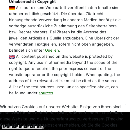
Urheberrecht / Copyright
Alle auf diesem Webauftritt veröffentlichten Inhalte sind
urheberrechtlich geschützt. Die über das Zitatrecht
hinausgehende Verwendung in anderen Medien benötigt die
vorherige ausdrückliche Zustimmung des Seitenbetreibers
bzw. Rechteinhabers. Bei Zitaten ist die Adresse des
jeweiligen Artikels als Quelle anzugeben. Eine Übersicht der
verwendeten Textquellen, sofern nicht oben angegeben,
befindet sich unter
Quellen
.
All content published on this website is protected by
copyright. Any use in other media beyond the scope of the
right to quote requires the prior express consent of the
website operator or the copyright holder. When quoting, the
address of the relevant article must be cited as the source.
A list of the text sources used, unless specified above, can
be found under
sources
.
Wir nutzen Cookies auf unserer Website. Einige von ihnen sind
essenziell für den Betrieb der Seite, während andere uns helfen,
diese Website und die Nutzererfahrung zu verbessern (Tracking
Cookies). Sie können selbst entscheiden, ob Sie die Cookies
Datenschutzerklärung