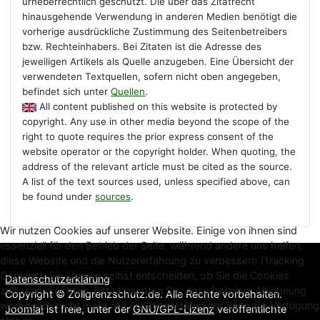
urheberrechtlich geschützt. Die über das Zitatrecht
hinausgehende Verwendung in anderen Medien benötigt die
vorherige ausdrückliche Zustimmung des Seitenbetreibers
bzw. Rechteinhabers. Bei Zitaten ist die Adresse des
jeweiligen Artikels als Quelle anzugeben. Eine Übersicht der
verwendeten Textquellen, sofern nicht oben angegeben,
befindet sich unter
Quellen
.
All content published on this website is protected by
copyright. Any use in other media beyond the scope of the
right to quote requires the prior express consent of the
website operator or the copyright holder. When quoting, the
address of the relevant article must be cited as the source.
A list of the text sources used, unless specified above, can
be found under
sources
.
Wir nutzen Cookies auf unserer Website. Einige von ihnen sind
essenziell für den Betrieb der Seite, während andere uns helfen,
diese Website und die Nutzererfahrung zu verbessern (Tracking
Cookies). Sie können selbst entscheiden, ob Sie die Cookies
Datenschutzerklärung
zulassen möchten. Bitte beachten Sie, dass bei einer Ablehnung
Copyright © Zollgrenzschutz.de. Alle Rechte vorbehalten.
womöglich nicht mehr alle Funktionalitäten der Seite zur Verfügung
Joomla!
ist freie, unter der
GNU/GPL-Lizenz
veröffentlichte