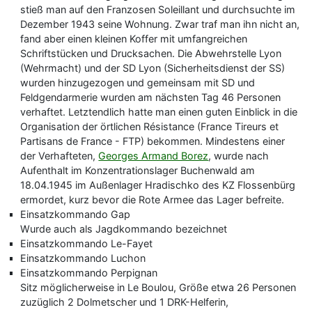
stieß man auf den Franzosen Soleillant und durchsuchte im
Dezember 1943 seine Wohnung. Zwar traf man ihn nicht an,
fand aber einen kleinen Koffer mit umfangreichen
Schriftstücken und Drucksachen. Die Abwehrstelle Lyon
(Wehrmacht) und der SD Lyon (Sicherheitsdienst der SS)
wurden hinzugezogen und gemeinsam mit SD und
Feldgendarmerie wurden am nächsten Tag 46 Personen
verhaftet. Letztendlich hatte man einen guten Einblick in die
Organisation der örtlichen Résistance (France Tireurs et
Partisans de France - FTP) bekommen. Mindestens einer
der Verhafteten,
Georges Armand Borez
, wurde nach
Aufenthalt im Konzentrationslager Buchenwald am
18.04.1945 im Außenlager Hradischko des KZ Flossenbürg
ermordet, kurz bevor die Rote Armee das Lager befreite.
Einsatzkommando Gap
Wurde auch als Jagdkommando bezeichnet
Einsatzkommando Le-Fayet
Einsatzkommando Luchon
Einsatzkommando Perpignan
Sitz möglicherweise in Le Boulou, Größe etwa 26 Personen
zuzüglich 2 Dolmetscher und 1 DRK-Helferin,