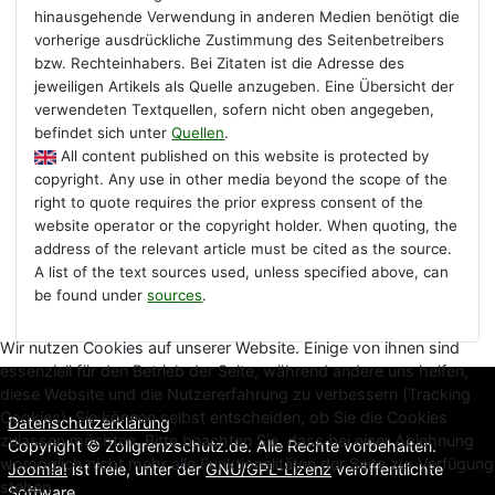
hinausgehende Verwendung in anderen Medien benötigt die
vorherige ausdrückliche Zustimmung des Seitenbetreibers
bzw. Rechteinhabers. Bei Zitaten ist die Adresse des
jeweiligen Artikels als Quelle anzugeben. Eine Übersicht der
verwendeten Textquellen, sofern nicht oben angegeben,
befindet sich unter
Quellen
.
All content published on this website is protected by
copyright. Any use in other media beyond the scope of the
right to quote requires the prior express consent of the
website operator or the copyright holder. When quoting, the
address of the relevant article must be cited as the source.
A list of the text sources used, unless specified above, can
be found under
sources
.
Wir nutzen Cookies auf unserer Website. Einige von ihnen sind
essenziell für den Betrieb der Seite, während andere uns helfen,
diese Website und die Nutzererfahrung zu verbessern (Tracking
Cookies). Sie können selbst entscheiden, ob Sie die Cookies
Datenschutzerklärung
zulassen möchten. Bitte beachten Sie, dass bei einer Ablehnung
Copyright © Zollgrenzschutz.de. Alle Rechte vorbehalten.
womöglich nicht mehr alle Funktionalitäten der Seite zur Verfügung
Joomla!
ist freie, unter der
GNU/GPL-Lizenz
veröffentlichte
stehen.
Software.