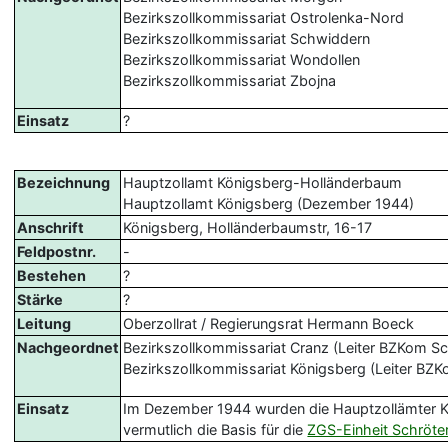
Bezirkszollkommissariat Ostrolenka-Nord
Bezirkszollkommissariat Schwiddern
Bezirkszollkommissariat Wondollen
Bezirkszollkommissariat Zbojna
Einsatz
?
Bezeichnung
Hauptzollamt Königsberg-Holländerbaum
Hauptzollamt Königsberg (Dezember 1944)
Anschrift
Königsberg, Holländerbaumstr, 16-17
Feldpostnr.
-
Bestehen
?
Stärke
?
Leitung
Oberzollrat / Regierungsrat Hermann Boeck
Nachgeordnet
Bezirkszollkommissariat Cranz (Leiter BZKom S
Bezirkszollkommissariat Königsberg (Leiter BZKo
Einsatz
Im Dezember 1944 wurden die Hauptzollämter 
vermutlich die Basis für die
ZGS-Einheit Schröte