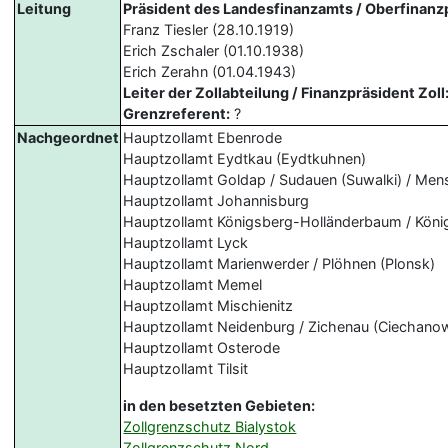
Leitung
Präsident des Landesfinanzamts / Oberfinanz
Franz Tiesler (28.10.1919)
Erich Zschaler (01.10.1938)
Erich Zerahn (01.04.1943)
Leiter der Zollabteilung / Finanzpräsident Zoll
Grenzreferent:
?
Nachgeordnet
Hauptzollamt Ebenrode
Hauptzollamt Eydtkau (Eydtkuhnen)
Hauptzollamt Goldap / Sudauen (Suwalki) / Men
Hauptzollamt Johannisburg
Hauptzollamt Königsberg-Holländerbaum / Köni
Hauptzollamt Lyck
Hauptzollamt Marienwerder / Plöhnen (Plonsk)
Hauptzollamt Memel
Hauptzollamt Mischienitz
Hauptzollamt Neidenburg / Zichenau (Ciechano
Hauptzollamt Osterode
Hauptzollamt Tilsit
in den besetzten Gebieten:
Zollgrenzschutz Bialystok
Zollgrenzschutz Nord