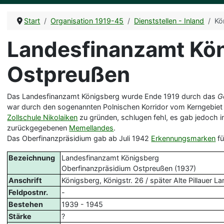
Start
Organisation 1919-45
Dienststellen - Inland
Kö
Landesfinanzamt Kön
Ostpreußen
Das Landesfinanzamt Königsberg wurde Ende 1919 durch das
G
war durch den sogenannten Polnischen Korridor vom Kerngebiet 
Zollschule Nikolaiken
zu gründen, schlugen fehl, es gab jedoch 
zurückgegebenen
Memellandes
.
Das Oberfinanzpräsidium gab ab Juli 1942
Erkennungsmarken
fü
Bezeichnung
Landesfinanzamt Königsberg
Oberfinanzpräsidium Ostpreußen (1937)
Anschrift
Königsberg, Königstr. 26 / später Alte Pillauer La
Feldpostnr.
-
Bestehen
1939 - 1945
Stärke
?