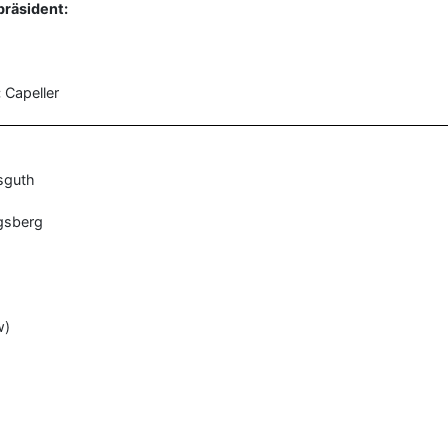
präsident:
:
Capeller
sguth
gsberg
w)