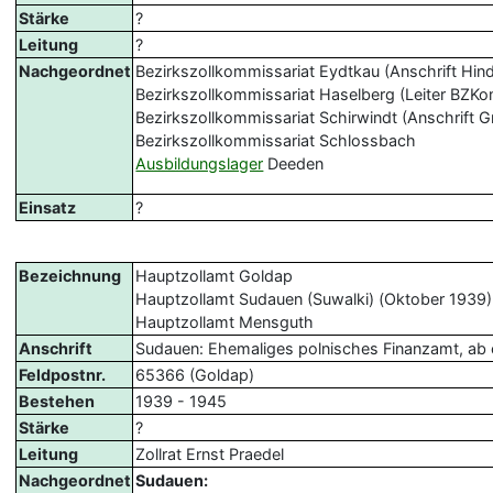
Stärke
?
Leitung
?
Nachgeordnet
Bezirkszollkommissariat Eydtkau (Anschrift Hind
Bezirkszollkommissariat Haselberg (Leiter BZKo
Bezirkszollkommissariat Schirwindt (Anschrift G
Bezirkszollkommissariat Schlossbach
Ausbildungslager
Deeden
Einsatz
?
Bezeichnung
Hauptzollamt Goldap
Hauptzollamt Sudauen (Suwalki) (Oktober 1939)
Hauptzollamt Mensguth
Anschrift
Sudauen: Ehemaliges polnisches Finanzamt, ab ca.
Feldpostnr.
65366 (Goldap)
Bestehen
1939 - 1945
Stärke
?
Leitung
Zollrat Ernst Praedel
Nachgeordnet
Sudauen: