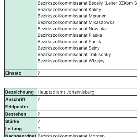
Bezirkszollkommissariat Becejly (Leiter BZKom S
Bezirkszollkommissariat Kalety
Bezirkszollkommissariat Merunen
Bezirkszollkommissariat Mikaszowka
Bezirkszollkommissariat Nowinka
Bezirkszollkommissariat Plaska
Bezirkszollkommissariat Punsk
Bezirkszollkommissariat Sejny
Bezirkszollkommissariat Trakischky
Bezirkszollkommissariat Wizajny
Einsatz
?
Bezeichnung
Hauptzollamt Johannisburg
Anschrift
?
Feldpostnr.
-
Bestehen
?
Stärke
?
Leitung
?
Nachgeordnet
Bezirkszollkommissariat Morgen