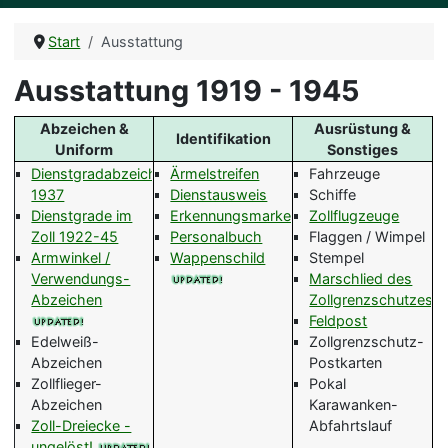
Start
Ausstattung
Ausstattung 1919 - 1945
Abzeichen &
Ausrüstung &
Identifikation
Uniform
Sonstiges
Dienstgradabzeichen
Ärmelstreifen
Fahrzeuge
1937
Dienstausweis
Schiffe
Dienstgrade im
Erkennungsmarke
Zollflugzeuge
Zoll 1922-45
Personalbuch
Flaggen / Wimpel
Armwinkel /
Wappenschild
Stempel
Verwendungs-
Marschlied des
Abzeichen
Zollgrenzschutzes
Feldpost
Edelweiß-
Zollgrenzschutz-
Abzeichen
Postkarten
Zollflieger-
Pokal
Abzeichen
Karawanken-
Zoll-Dreiecke -
Abfahrtslauf
ungelöst!