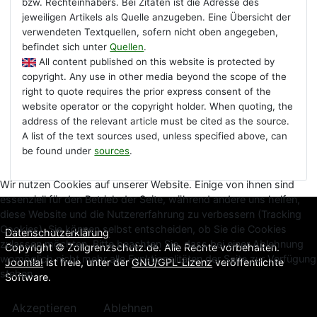
bzw. Rechteinhabers. Bei Zitaten ist die Adresse des
jeweiligen Artikels als Quelle anzugeben. Eine Übersicht der
verwendeten Textquellen, sofern nicht oben angegeben,
befindet sich unter
Quellen
.
All content published on this website is protected by
copyright. Any use in other media beyond the scope of the
right to quote requires the prior express consent of the
website operator or the copyright holder. When quoting, the
address of the relevant article must be cited as the source.
A list of the text sources used, unless specified above, can
be found under
sources
.
Wir nutzen Cookies auf unserer Website. Einige von ihnen sind
essenziell für den Betrieb der Seite, während andere uns helfen,
diese Website und die Nutzererfahrung zu verbessern (Tracking
Cookies). Sie können selbst entscheiden, ob Sie die Cookies
Datenschutzerklärung
zulassen möchten. Bitte beachten Sie, dass bei einer Ablehnung
Copyright © Zollgrenzschutz.de. Alle Rechte vorbehalten.
womöglich nicht mehr alle Funktionalitäten der Seite zur Verfügung
Joomla!
ist freie, unter der
GNU/GPL-Lizenz
veröffentlichte
stehen.
Software.
Akzeptieren
Ablehnen