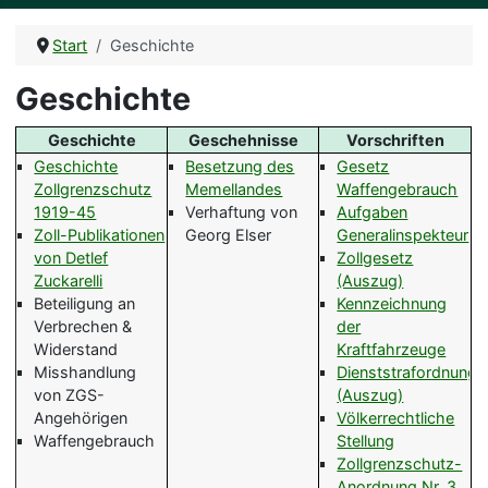
Start
Geschichte
Geschichte
Geschichte
Geschehnisse
Vorschriften
Geschichte
Besetzung des
Gesetz
Zollgrenzschutz
Memellandes
Waffengebrauch
1919-45
Verhaftung von
Aufgaben
Zoll-Publikationen
Georg Elser
Generalinspekteur
von Detlef
Zollgesetz
Zuckarelli
(Auszug)
Beteiligung an
Kennzeichnung
Verbrechen &
der
Widerstand
Kraftfahrzeuge
Misshandlung
Dienststrafordnung
von ZGS-
(Auszug)
Angehörigen
Völkerrechtliche
Waffengebrauch
Stellung
Zollgrenzschutz-
Anordnung Nr. 3