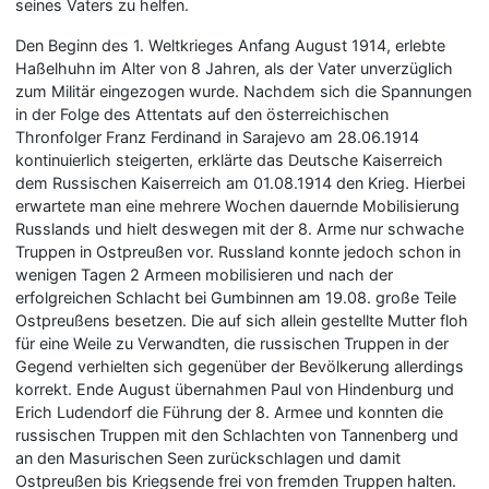
seines Vaters zu helfen.
Den Beginn des 1. Weltkrieges Anfang August 1914, erlebte
Haßelhuhn im Alter von 8 Jahren, als der Vater unverzüglich
zum Militär eingezogen wurde. Nachdem sich die Spannungen
in der Folge des Attentats auf den österreichischen
Thronfolger Franz Ferdinand in Sarajevo am 28.06.1914
kontinuierlich steigerten, erklärte das Deutsche Kaiserreich
dem Russischen Kaiserreich am 01.08.1914 den Krieg. Hierbei
erwartete man eine mehrere Wochen dauernde Mobilisierung
Russlands und hielt deswegen mit der 8. Arme nur schwache
Truppen in Ostpreußen vor. Russland konnte jedoch schon in
wenigen Tagen 2 Armeen mobilisieren und nach der
erfolgreichen Schlacht bei Gumbinnen am 19.08. große Teile
Ostpreußens besetzen. Die auf sich allein gestellte Mutter floh
für eine Weile zu Verwandten, die russischen Truppen in der
Gegend verhielten sich gegenüber der Bevölkerung allerdings
korrekt. Ende August übernahmen Paul von Hindenburg und
Erich Ludendorf die Führung der 8. Armee und konnten die
russischen Truppen mit den Schlachten von Tannenberg und
an den Masurischen Seen zurückschlagen und damit
Ostpreußen bis Kriegsende frei von fremden Truppen halten.