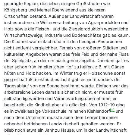
geprägte Region, die neben einigen Großstädten wie
Königsberg und Memel überwiegend aus kleineren
Ortschaften bestand. Außer der Landwirtschaft waren
insbesondere die Weiterverarbeitung von Agrarprodukten und
Holz sowie die Fleisch- und die Ziegelproduktion wesentliche
Wirtschaftszweige, Industrie und Bodenschätze gab es kaum.
Die Kindheit war einfach und mit den heutigen Ansprüchen
nicht entfernt vergleichbar. Fernab von größeren Städten und
kulturellen Angeboten waren das freie Feld und der nahe Fluss
der Spielplatz, an dem er auch gerne angelte. Daneben galt es
aber schon früh im elterlichen Hof zu helfen, z.B. mit Gänse
hüten und Holz hacken. Im Winter trug er Holzschuhe sonst
ging er barfuß, elektrisches Licht gab es nicht sodass der
Tagesablauf von der Sonne bestimmt wurde. Einfach war das
arbeitsreiche Leben damals sicherlich nicht, er musste früh
selbständig werden und Verantwortung übernehmen, er
beschreibt die Kindheit aber als glücklich. Von 1912-19 ging
[3]
es in zweiklassige Volksschule im nahen Kiehlendorf
und
nach dem Unterricht musste auch dem Lehrer bei seiner
nebenbei betriebenen Landwirtschaft geholfen werden. Er
blieb noch etwa ein Jahr zu Hause, um in der Landwirtschaft