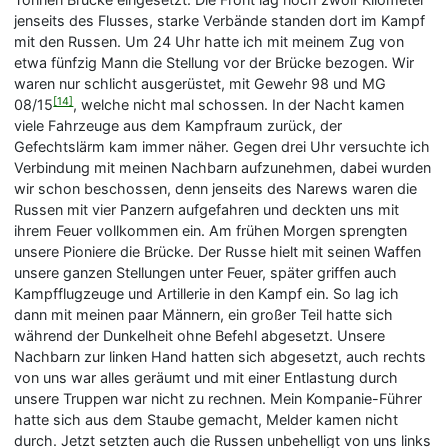
jenseits des Flusses, starke Verbände standen dort im Kampf
mit den Russen. Um 24 Uhr hatte ich mit meinem Zug von
etwa fünfzig Mann die Stellung vor der Brücke bezogen. Wir
waren nur schlicht ausgerüstet, mit Gewehr 98 und MG
[14]
08/15
, welche nicht mal schossen. In der Nacht kamen
viele Fahrzeuge aus dem Kampfraum zurück, der
Gefechtslärm kam immer näher. Gegen drei Uhr versuchte ich
Verbindung mit meinen Nachbarn aufzunehmen, dabei wurden
wir schon beschossen, denn jenseits des Narews waren die
Russen mit vier Panzern aufgefahren und deckten uns mit
ihrem Feuer vollkommen ein. Am frühen Morgen sprengten
unsere Pioniere die Brücke. Der Russe hielt mit seinen Waffen
unsere ganzen Stellungen unter Feuer, später griffen auch
Kampfflugzeuge und Artillerie in den Kampf ein. So lag ich
dann mit meinen paar Männern, ein großer Teil hatte sich
während der Dunkelheit ohne Befehl abgesetzt. Unsere
Nachbarn zur linken Hand hatten sich abgesetzt, auch rechts
von uns war alles geräumt und mit einer Entlastung durch
unsere Truppen war nicht zu rechnen. Mein Kompanie-Führer
hatte sich aus dem Staube gemacht, Melder kamen nicht
durch. Jetzt setzten auch die Russen unbehelligt von uns links