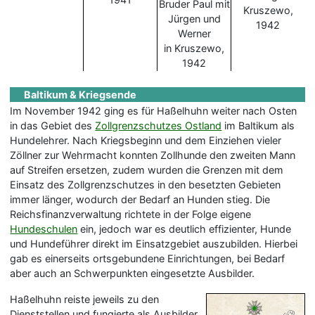
Bruder Paul mit
Kruszewo,
Jürgen und
1942
Werner
in Kruszewo,
1942
Baltikum & Kriegsende
Im November 1942 ging es für Haßelhuhn weiter nach Osten
in das Gebiet des
Zollgrenzschutzes Ostland
im Baltikum als
Hundelehrer. Nach Kriegsbeginn und dem Einziehen vieler
Zöllner zur Wehrmacht konnten Zollhunde den zweiten Mann
auf Streifen ersetzen, zudem wurden die Grenzen mit dem
Einsatz des Zollgrenzschutzes in den besetzten Gebieten
immer länger, wodurch der Bedarf an Hunden stieg. Die
Reichsfinanzverwaltung richtete in der Folge eigene
Hundeschulen
ein, jedoch war es deutlich effizienter, Hunde
und Hundeführer direkt im Einsatzgebiet auszubilden. Hierbei
gab es einerseits ortsgebundene Einrichtungen, bei Bedarf
aber auch an Schwerpunkten eingesetzte Ausbilder.
Haßelhuhn reiste jeweils zu den
Dienststellen und fungierte als Ausbilder