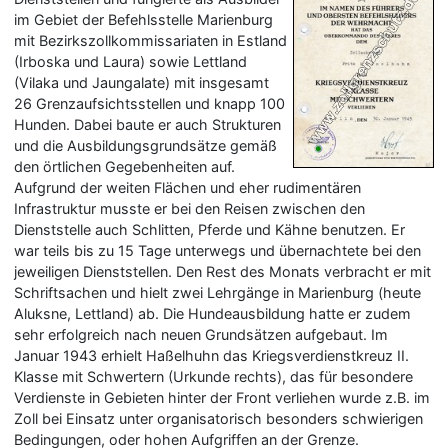
im Gebiet der Befehlsstelle Marienburg
mit Bezirkszollkommissariaten in Estland
(Irboska und Laura) sowie Lettland
(Vilaka und Jaungalate) mit insgesamt
26 Grenzaufsichtsstellen und knapp 100
Hunden. Dabei baute er auch Strukturen
und die Ausbildungsgrundsätze gemäß
den örtlichen Gegebenheiten auf.
Aufgrund der weiten Flächen und eher rudimentären
Infrastruktur musste er bei den Reisen zwischen den
Dienststelle auch Schlitten, Pferde und Kähne benutzen. Er
war teils bis zu 15 Tage unterwegs und übernachtete bei den
jeweiligen Dienststellen. Den Rest des Monats verbracht er mit
Schriftsachen und hielt zwei Lehrgänge in Marienburg (heute
Aluksne, Lettland) ab. Die Hundeausbildung hatte er zudem
sehr erfolgreich nach neuen Grundsätzen aufgebaut. Im
Januar 1943 erhielt Haßelhuhn das Kriegsverdienstkreuz II.
Klasse mit Schwertern (Urkunde rechts), das für besondere
Verdienste in Gebieten hinter der Front verliehen wurde z.B. im
Zoll bei Einsatz unter organisatorisch besonders schwierigen
Bedingungen, oder hohen Aufgriffen an der Grenze.