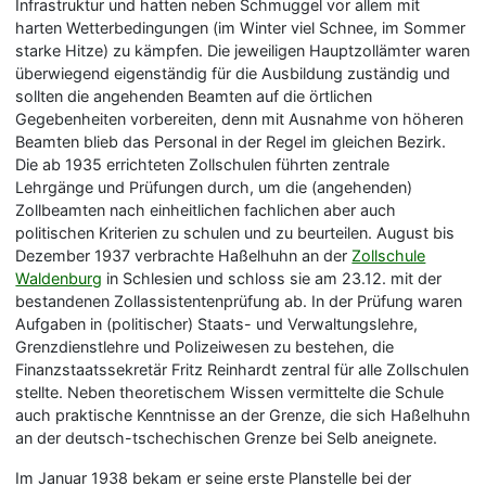
Infrastruktur und hatten neben Schmuggel vor allem mit
harten Wetterbedingungen (im Winter viel Schnee, im Sommer
starke Hitze) zu kämpfen. Die jeweiligen Hauptzollämter waren
überwiegend eigenständig für die Ausbildung zuständig und
sollten die angehenden Beamten auf die örtlichen
Gegebenheiten vorbereiten, denn mit Ausnahme von höheren
Beamten blieb das Personal in der Regel im gleichen Bezirk.
Die ab 1935 errichteten Zollschulen führten zentrale
Lehrgänge und Prüfungen durch, um die (angehenden)
Zollbeamten nach einheitlichen fachlichen aber auch
politischen Kriterien zu schulen und zu beurteilen. August bis
Dezember 1937 verbrachte Haßelhuhn an der
Zollschule
Waldenburg
in Schlesien und schloss sie am 23.12. mit der
bestandenen Zollassistentenprüfung ab. In der Prüfung waren
Aufgaben in (politischer) Staats- und Verwaltungslehre,
Grenzdienstlehre und Polizeiwesen zu bestehen, die
Finanzstaatssekretär Fritz Reinhardt zentral für alle Zollschulen
stellte. Neben theoretischem Wissen vermittelte die Schule
auch praktische Kenntnisse an der Grenze, die sich Haßelhuhn
an der deutsch-tschechischen Grenze bei Selb aneignete.
Im Januar 1938 bekam er seine erste Planstelle bei der