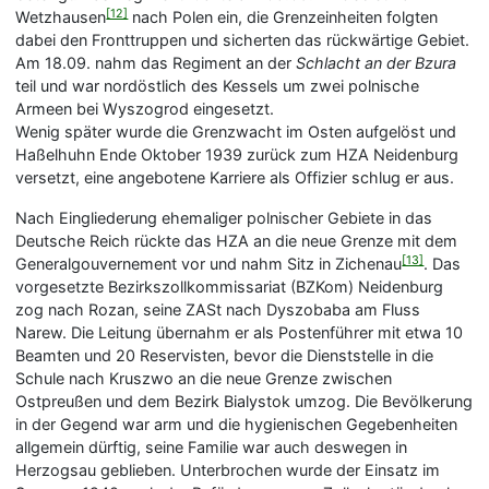
[12]
Wetzhausen
nach Polen ein, die Grenzeinheiten folgten
dabei den Fronttruppen und sicherten das rückwärtige Gebiet.
Am 18.09. nahm das Regiment an der
Schlacht an der Bzura
teil und war nordöstlich des Kessels um zwei polnische
Armeen bei Wyszogrod eingesetzt.
Wenig später wurde die Grenzwacht im Osten aufgelöst und
Haßelhuhn Ende Oktober 1939 zurück zum HZA Neidenburg
versetzt, eine angebotene Karriere als Offizier schlug er aus.
Nach Eingliederung ehemaliger polnischer Gebiete in das
Deutsche Reich rückte das HZA an die neue Grenze mit dem
[13]
Generalgouvernement vor und nahm Sitz in Zichenau
. Das
vorgesetzte Bezirkszollkommissariat (BZKom) Neidenburg
zog nach Rozan, seine ZASt nach Dyszobaba am Fluss
Narew. Die Leitung übernahm er als Postenführer mit etwa 10
Beamten und 20 Reservisten, bevor die Dienststelle in die
Schule nach Kruszwo an die neue Grenze zwischen
Ostpreußen und dem Bezirk Bialystok umzog. Die Bevölkerung
in der Gegend war arm und die hygienischen Gegebenheiten
allgemein dürftig, seine Familie war auch deswegen in
Herzogsau geblieben. Unterbrochen wurde der Einsatz im