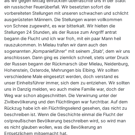
als wir gegen Mittag einrückten überraschte uns in der Stadt
ein russischer Feuerüberfall. Wir besetzten sofort die
vorbereiteten Stellungen mit unseren schwachen und schlicht
ausgerüsteten Männern. Die Stellungen waren vollkommen
von Schnee zugeweht, es war bitterkalt. Wir hielten die
Stellungen 24 Stunden, als der Russe zum Angriff antrat
begann die Flucht und ich war froh, mit ein paar Mann heil
rauszukommen. In Mielau trafen wir dann auch den
sogenannten „Kompanieführer" mit seinem „Stab“, dem wir uns
anschlossen. Dann ging es ziemlich schnell, stets unter Druck
der Russen begann der Rückmarsch über Mielau, Neidenburg,
Hohenstein, Osterode, Mehrungen bis Elbing. Wir sollten
verschiedene Male eingesetzt werden, doch verstand es
unser Einheitsführer immer, sich dem zu entziehen. Wir sollten
uns in Danzig melden, wo auch meine Familie war, doch der
Weg war schon abgeschnitten. Die Verwirrung unter der
Zivilbevölkerung und den Flüchtlingen war furchtbar. Auf dem
Rückzug habe ich ein Flüchtlingselend gesehen, das nicht zu
beschreiben ist. Wenn die Geschichte einmal die Flucht der
ostpreußischen Bevölkerung beschreiben wird, so wird man
es nicht glauben wollen, was die Bevölkerung an
Entsetzlichem mitgemacht hat.