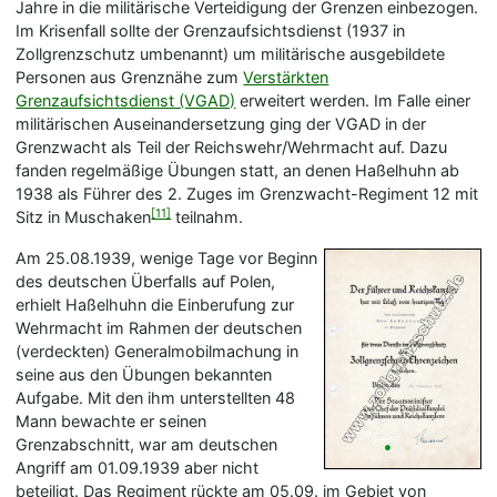
Jahre in die militärische Verteidigung der Grenzen einbezogen.
Im Krisenfall sollte der Grenzaufsichtsdienst (1937 in
Zollgrenzschutz umbenannt) um militärische ausgebildete
Personen aus Grenznähe zum
Verstärkten
Grenzaufsichtsdienst (VGAD)
erweitert werden. Im Falle einer
militärischen Auseinandersetzung ging der VGAD in der
Grenzwacht als Teil der Reichswehr/Wehrmacht auf. Dazu
fanden regelmäßige Übungen statt, an denen Haßelhuhn ab
1938 als Führer des 2. Zuges im Grenzwacht-Regiment 12 mit
[11]
Sitz in Muschaken
teilnahm.
Am 25.08.1939, wenige Tage vor Beginn
des deutschen Überfalls auf Polen,
erhielt Haßelhuhn die Einberufung zur
Wehrmacht im Rahmen der deutschen
(verdeckten) Generalmobilmachung in
seine aus den Übungen bekannten
Aufgabe. Mit den ihm unterstellten 48
Mann bewachte er seinen
Grenzabschnitt, war am deutschen
Angriff am 01.09.1939 aber nicht
beteiligt. Das Regiment rückte am 05.09. im Gebiet von