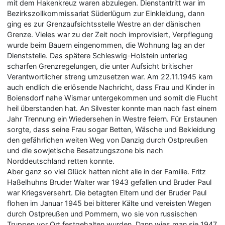
mit dem Hakenkreuz waren abzulegen. Dienstantritt war im
Bezirkszollkommissariat Süderlügum zur Einkleidung, dann
ging es zur Grenzaufsichtsstelle Westre an der dänischen
Grenze. Vieles war zu der Zeit noch improvisiert, Verpflegung
wurde beim Bauern eingenommen, die Wohnung lag an der
Dienststelle. Das spätere Schleswig-Holstein unterlag
scharfen Grenzregelungen, die unter Aufsicht britischer
Verantwortlicher streng umzusetzen war. Am 22.11.1945 kam
auch endlich die erlösende Nachricht, dass Frau und Kinder in
Boiensdorf nahe Wismar untergekommen und somit die Flucht
heil überstanden hat. An Silvester konnte man nach fast einem
Jahr Trennung ein Wiedersehen in Westre feiern. Für Erstaunen
sorgte, dass seine Frau sogar Betten, Wäsche und Bekleidung
den gefährlichen weiten Weg von Danzig durch Ostpreußen
und die sowjetische Besatzungszone bis nach
Norddeutschland retten konnte.
Aber ganz so viel Glück hatten nicht alle in der Familie. Fritz
Haßelhuhns Bruder Walter war 1943 gefallen und Bruder Paul
war Kriegsversehrt. Die betagten Eltern und der Bruder Paul
flohen im Januar 1945 bei bitterer Kälte und vereisten Wegen
durch Ostpreußen und Pommern, wo sie von russischen
Truppen vor Ort festgehalten wurden. Dann wies man sie 1947