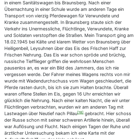
in einem Sanitätswagen bis Braunsberg. Nach einer
Übernachtung in einer Schule wurde am anderen Tage ein
Transport von vierzig Pferdewagen für Verwundete und
Kranke zusammengestellt. In Braunsberg staute sich der
Verkehr ins Unermessliche, Flüchtlinge, Verwundete, Kranke
und Soldaten verstopften die Straßen. Mein Transport ging am
18.02.1945 bei Kälte und klarem Wetter von Braunsberg über
Heiligenbeil, Leysuhnen über das Eis des Frischen Haff zur
Frischen Nehrung. Das Eis war schon spröde und brüchig,
russische Tiefflieger griffen die wehrlosen Menschen
pausenlos an, es war ein Bild des Jammers, das ich nie
vergessen werde. Der Fahrer meines Wagens rechts von mir
wurde mit Wadendurchschuss vom Wagen geschleudert, die
Pferde rasten durch, bis ich sie zum Halten brachte. Überall
waren offene Stellen im Eis, gegen 16 Uhr erreichten wir
glücklich die Nehrung. Nach einer kalten Nacht, die wir unter
Flüchtlingen verbrachten, wurden wir am anderen Tag mit
[18]
Lastwagen über Neutief nach Pillau
gebracht. Hier schoss
der Russe schon mit seiner schweren Artillerie hinein, überall
war Auflösung und Flucht. Nach einigen Tagen der Ruhe und
ärztlicher Untersuchung bekam ich eine Karte mit der