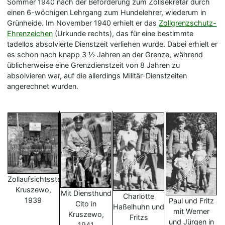
Sommer 1940 nach der Beförderung zum Zollsekretär durch
einen 6-wöchigen Lehrgang zum Hundelehrer, wiederum in
Grünheide. Im November 1940 erhielt er das
Zollgrenzschutz-
Ehrenzeichen
(Urkunde rechts), das für eine bestimmte
tadellos absolvierte Dienstzeit verliehen wurde. Dabei erhielt er
es schon nach knapp 3 ½ Jahren an der Grenze, während
üblicherweise eine Grenzdienstzeit von 8 Jahren zu
absolvieren war, auf die allerdings Militär-Dienstzeiten
angerechnet wurden.
Zollaufsichtsstelle
Kruszewo,
Mit Diensthund
Charlotte
1939
Paul und Fritz
Cito in
Haßelhuhn und
mit Werner
Kruszewo,
Fritzs
und Jürgen in
1941