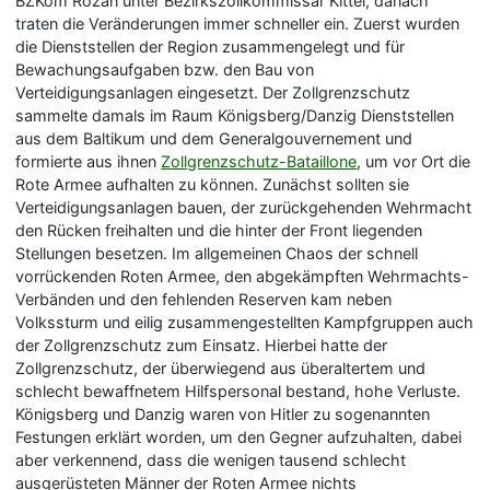
BZKom Rozan unter Bezirkszollkommissar Kittel, danach
traten die Veränderungen immer schneller ein. Zuerst wurden
die Dienststellen der Region zusammengelegt und für
Bewachungsaufgaben bzw. den Bau von
Verteidigungsanlagen eingesetzt. Der Zollgrenzschutz
sammelte damals im Raum Königsberg/Danzig Dienststellen
aus dem Baltikum und dem Generalgouvernement und
formierte aus ihnen
Zollgrenzschutz-Bataillone
, um vor Ort die
Rote Armee aufhalten zu können. Zunächst sollten sie
Verteidigungsanlagen bauen, der zurückgehenden Wehrmacht
den Rücken freihalten und die hinter der Front liegenden
Stellungen besetzen. Im allgemeinen Chaos der schnell
vorrückenden Roten Armee, den abgekämpften Wehrmachts-
Verbänden und den fehlenden Reserven kam neben
Volkssturm und eilig zusammengestellten Kampfgruppen auch
der Zollgrenzschutz zum Einsatz. Hierbei hatte der
Zollgrenzschutz, der überwiegend aus überaltertem und
schlecht bewaffnetem Hilfspersonal bestand, hohe Verluste.
Königsberg und Danzig waren von Hitler zu sogenannten
Festungen erklärt worden, um den Gegner aufzuhalten, dabei
aber verkennend, dass die wenigen tausend schlecht
ausgerüsteten Männer der Roten Armee nichts