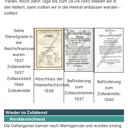
Tränen. Noch zehn Tage bis zum 28.04.1945 blieben wir in
den Kellern, dann sollten wir in die Heimat entlassen werden -
sollten!
Seine
Dienstgrade in
der
Reichsfinanzverwaltung
waren:
1937
Zollanwärter
1937
Zollassistent
Abschluss der
Beförderung
Beförderung
1940
Heeresfachschule,
zum
zum
Zollsekretär
1936
Zollassistenten,
Zollsekretär,
1937
1940
Wieder im Zolldienst
Norddeutschland
Die Gefangenen kamen nach Wernigerode und wurden streng