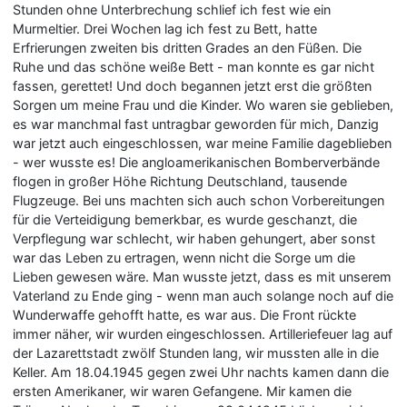
Stunden ohne Unterbrechung schlief ich fest wie ein
Murmeltier. Drei Wochen lag ich fest zu Bett, hatte
Erfrierungen zweiten bis dritten Grades an den Füßen. Die
Ruhe und das schöne weiße Bett - man konnte es gar nicht
fassen, gerettet! Und doch begannen jetzt erst die größten
Sorgen um meine Frau und die Kinder. Wo waren sie geblieben,
es war manchmal fast untragbar geworden für mich, Danzig
war jetzt auch eingeschlossen, war meine Familie dageblieben
- wer wusste es! Die angloamerikanischen Bomberverbände
flogen in großer Höhe Richtung Deutschland, tausende
Flugzeuge. Bei uns machten sich auch schon Vorbereitungen
für die Verteidigung bemerkbar, es wurde geschanzt, die
Verpflegung war schlecht, wir haben gehungert, aber sonst
war das Leben zu ertragen, wenn nicht die Sorge um die
Lieben gewesen wäre. Man wusste jetzt, dass es mit unserem
Vaterland zu Ende ging - wenn man auch solange noch auf die
Wunderwaffe gehofft hatte, es war aus. Die Front rückte
immer näher, wir wurden eingeschlossen. Artilleriefeuer lag auf
der Lazarettstadt zwölf Stunden lang, wir mussten alle in die
Keller. Am 18.04.1945 gegen zwei Uhr nachts kamen dann die
ersten Amerikaner, wir waren Gefangene. Mir kamen die