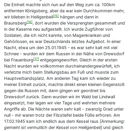
Die Einheit machte sich nun auf den Weg zum ca. 100km
entfernten Königsberg, aber da war kein Durchkommen mehr,
[15]
wir blieben in Heiligenbeil
hängen und dann in
[16]
Braunsberg
, dort wurden die Versprengten gesammelt und
in der Kaserne neu aufgestellt. Ich wurde Zugführer von
Soldaten, die ich nicht kannte, von Magenkranken und
Gehörlosen, es war Deutschlands letztes Aufgebot. In einer
Nacht, etwa um den 25.01.1945 - es war sehr kalt mit viel
Schnee - wurden wir dem Russen in der Nähe von Drewsdorf
[17]
bei Frauenburg
entgegengeworfen. Gleich in der ersten
Nacht wurden wir vollkommen durcheinandergewürfelt, ich
verletzte mich beim Stellungsbau am Fuß und musste zum
Hauptverbandsplatz. Am anderen Tag kam ich wieder zu
meiner Einheit zurück, machte direkt einen kleinen Gegenstoß
gegen die Russen mit, dann gingen wir geordnet bis
Drewsdorf zurück. Dann wurden wir im Wald bei Lindwall
eingesetzt, hier lagen wir vier Tage und wehrten mehrere
Angriffe ab. Die Nächte waren sehr kalt - zwanzig Grad unter
null - mir waren trotz der Filzstiefel beide Füße erfroren. Am
17.02.1945 kam ich endlich aus dem Kessel raus
[Anmerkung:
gemeint ist vermutlich der Kessel von Heiligenbeil]
und gleich