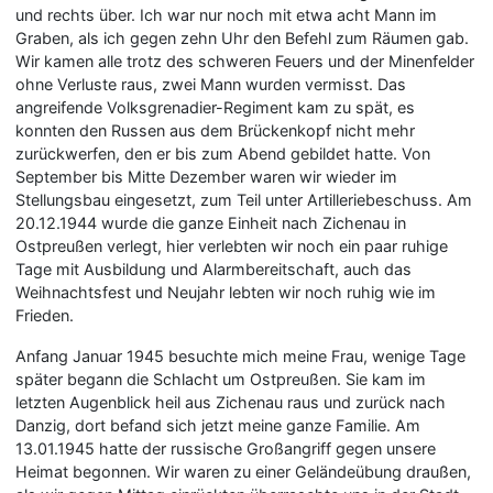
und rechts über. Ich war nur noch mit etwa acht Mann im
Graben, als ich gegen zehn Uhr den Befehl zum Räumen gab.
Wir kamen alle trotz des schweren Feuers und der Minenfelder
ohne Verluste raus, zwei Mann wurden vermisst. Das
angreifende Volksgrenadier-Regiment kam zu spät, es
konnten den Russen aus dem Brückenkopf nicht mehr
zurückwerfen, den er bis zum Abend gebildet hatte. Von
September bis Mitte Dezember waren wir wieder im
Stellungsbau eingesetzt, zum Teil unter Artilleriebeschuss. Am
20.12.1944 wurde die ganze Einheit nach Zichenau in
Ostpreußen verlegt, hier verlebten wir noch ein paar ruhige
Tage mit Ausbildung und Alarmbereitschaft, auch das
Weihnachtsfest und Neujahr lebten wir noch ruhig wie im
Frieden.
Anfang Januar 1945 besuchte mich meine Frau, wenige Tage
später begann die Schlacht um Ostpreußen. Sie kam im
letzten Augenblick heil aus Zichenau raus und zurück nach
Danzig, dort befand sich jetzt meine ganze Familie. Am
13.01.1945 hatte der russische Großangriff gegen unsere
Heimat begonnen. Wir waren zu einer Geländeübung draußen,