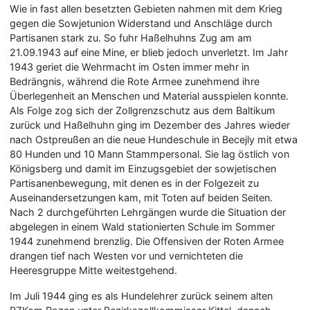
Wie in fast allen besetzten Gebieten nahmen mit dem Krieg
gegen die Sowjetunion Widerstand und Anschläge durch
Partisanen stark zu. So fuhr Haßelhuhns Zug am am
21.09.1943 auf eine Mine, er blieb jedoch unverletzt. Im Jahr
1943 geriet die Wehrmacht im Osten immer mehr in
Bedrängnis, während die Rote Armee zunehmend ihre
Überlegenheit an Menschen und Material ausspielen konnte.
Als Folge zog sich der Zollgrenzschutz aus dem Baltikum
zurück und Haßelhuhn ging im Dezember des Jahres wieder
nach Ostpreußen an die neue Hundeschule in Becejly mit etwa
80 Hunden und 10 Mann Stammpersonal. Sie lag östlich von
Königsberg und damit im Einzugsgebiet der sowjetischen
Partisanenbewegung, mit denen es in der Folgezeit zu
Auseinandersetzungen kam, mit Toten auf beiden Seiten.
Nach 2 durchgeführten Lehrgängen wurde die Situation der
abgelegen in einem Wald stationierten Schule im Sommer
1944 zunehmend brenzlig. Die Offensiven der Roten Armee
drangen tief nach Westen vor und vernichteten die
Heeresgruppe Mitte weitestgehend.
Im Juli 1944 ging es als Hundelehrer zurück seinem alten