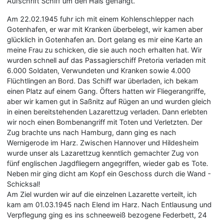
Aufschrift Schiff um den Hals gehängt.
Am 22.02.1945 fuhr ich mit einem Kohlenschlepper nach
Gotenhafen, er war mit Kranken überbelegt, wir kamen aber
glücklich in Gotenhafen an. Dort gelang es mir eine Karte an
meine Frau zu schicken, die sie auch noch erhalten hat. Wir
wurden schnell auf das Passagierschiff Pretoria verladen mit
6.000 Soldaten, Verwundeten und Kranken sowie 4.000
Flüchtlingen an Bord. Das Schiff war überladen, ich bekam
einen Platz auf einem Gang. Öfters hatten wir Fliegerangriffe,
aber wir kamen gut in Saßnitz auf Rügen an und wurden gleich
in einen bereitstehenden Lazarettzug verladen. Dann erlebten
wir noch einen Bombenangriff mit Toten und Verletzten. Der
Zug brachte uns nach Hamburg, dann ging es nach
Wernigerode im Harz. Zwischen Hannover und Hildesheim
wurde unser als Lazarettzug kenntlich gemachter Zug von
fünf englischen Jagdfliegern angegriffen, wieder gab es Tote.
Neben mir ging dicht am Kopf ein Geschoss durch die Wand -
Schicksal!
Am Ziel wurden wir auf die einzelnen Lazarette verteilt, ich
kam am 01.03.1945 nach Elend im Harz. Nach Entlausung und
Verpflegung ging es ins schneeweiß bezogene Federbett, 24