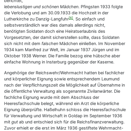
berichtet,
lebenslustigen und schönen Mädchen
. Pfingsten 1933 folgte
die Verlobung und am 30.09.1933 die Hochzeit in der
[6]
Lutherkirche zu Danzig-Langfuhr
. So einfach und
selbstverständlich war dies damals allerdings nicht,
benötigten Soldaten doch eine Heiratserlaubnis des
Vorgesetzten, der damit sicherstellen sollte, dass Soldaten
sich nicht mit dem
falschen
Mädchen einließen. Im November
1934 kam Manfred zur Welt, im Januar 1937 Jürgen und im
Oktober 1938 Werner. Die Familie bezog eine hübsche aber
einfache Wohnung in Insterburg gegenüber der Kaserne.
Angehörige der Reichswehr/Wehrmacht hatten bei fachlicher
und körperlicher Eignung sowie entsprechendem Leumund
nach der Verpflichtungszeit die Möglichkeit auf Übernahme in
die öffentliche Verwaltung als sogenannte Zivilanwärter. Die
fachliche Eignung wurde mit dem Abschluss der
Heeresfachschule belegt, während ein Arzt die körperliche
Eignung überprüfte. Haßelhuhn schloss die Heeresfachschule
für Verwaltung und Wirtschaft in Goldap im September 1936
mit
gut
ab und entschied sich für die Reichsfinanzverwaltung.
Zuvor erhielt er die erst im März 1936 gestiftete Wehrmacht-