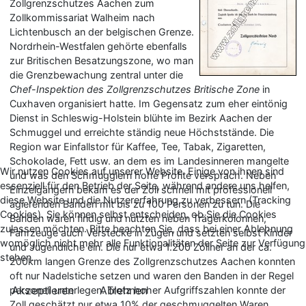
Zollgrenzschutzes Aachen zum
Zollkommissariat Walheim nach
Lichtenbusch an der belgischen Grenze.
Nordrhein-Westfalen gehörte ebenfalls
zur Britischen Besatzungszone, wo man
die Grenzbewachung zentral unter die
Chef-Inspektion des Zollgrenzschutzes Britische Zone
in
Cuxhaven organisiert hatte. Im Gegensatz zum eher eintönig
Dienst in Schleswig-Holstein blühte im Bezirk Aachen der
Schmuggel und erreichte ständig neue Höchststände. Die
Region war Einfallstor für Kaffee, Tee, Tabak, Zigaretten,
Schokolade, Fett usw. an dem es im Landesinneren mangelte
Wir nutzen Cookies auf unserer Website. Einige von ihnen sind
und was den Schmugglern hohe Profite versprach. Neben
essenziell für den Betrieb der Seite, während andere uns helfen,
Einzelgängern bekam es der Zoll schnell mit professionell
diese Website und die Nutzererfahrung zu verbessern (Tracking
agierenden Banden mit bis zu 100 Personen zu tun. Die
Cookies). Sie können selbst entscheiden, ob Sie die Cookies
Banden waren findig und nutzten neben Trägerkolonnen,
zulassen möchten. Bitte beachten Sie, dass bei einer Ablehnung
Fahrzeuge auch Verstecke in Zügen und setzten selbst Kinder
womöglich nicht mehr alle Funktionalitäten der Seite zur Verfügung
und Jugendliche ein. Die nur etwa 1.200 Zöllner an der ca.
stehen.
200km langen Grenze des Zollgrenzschutzes Aachen konnten
oft nur Nadelstiche setzen und waren den Banden in der Regel
Akzeptieren
Ablehnen
personell unterlegen. Trotz hoher Aufgriffszahlen konnte der
Zoll geschätzt nur etwa 10% der geschmuggelten Waren