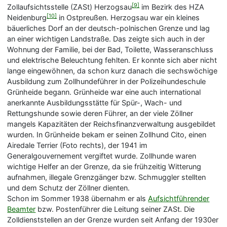
[9]
Zollaufsichtsstelle (ZASt) Herzogsau
im Bezirk des HZA
[10]
Neidenburg
in Ostpreußen. Herzogsau war ein kleines
bäuerliches Dorf an der deutsch-polnischen Grenze und lag
an einer wichtigen Landstraße. Das zeigte sich auch in der
Wohnung der Familie, bei der Bad, Toilette, Wasseranschluss
und elektrische Beleuchtung fehlten. Er konnte sich aber nicht
lange eingewöhnen, da schon kurz danach die sechswöchige
Ausbildung zum Zollhundeführer in der Polizeihundeschule
Grünheide begann. Grünheide war eine auch international
anerkannte Ausbildungsstätte für Spür-, Wach- und
Rettungshunde sowie deren Führer, an der viele Zöllner
mangels Kapazitäten der Reichsfinanzverwaltung ausgebildet
wurden. In Grünheide bekam er seinen Zollhund Cito, einen
Airedale Terrier (Foto rechts), der 1941 im
Generalgouvernement vergiftet wurde. Zollhunde waren
wichtige Helfer an der Grenze, da sie frühzeitig Witterung
aufnahmen, illegale Grenzgänger bzw. Schmuggler stellten
und dem Schutz der Zöllner dienten.
Schon im Sommer 1938 übernahm er als
Aufsichtführender
Beamter
bzw. Postenführer die Leitung seiner ZASt. Die
Zolldienststellen an der Grenze wurden seit Anfang der 1930er