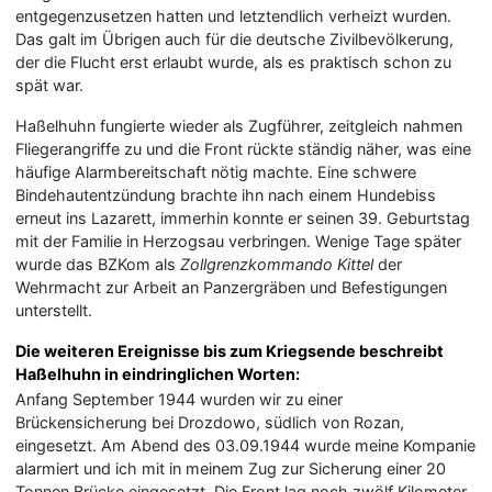
entgegenzusetzen hatten und letztendlich verheizt wurden.
Das galt im Übrigen auch für die deutsche Zivilbevölkerung,
der die Flucht erst erlaubt wurde, als es praktisch schon zu
spät war.
Haßelhuhn fungierte wieder als Zugführer, zeitgleich nahmen
Fliegerangriffe zu und die Front rückte ständig näher, was eine
häufige Alarmbereitschaft nötig machte. Eine schwere
Bindehautentzündung brachte ihn nach einem Hundebiss
erneut ins Lazarett, immerhin konnte er seinen 39. Geburtstag
mit der Familie in Herzogsau verbringen. Wenige Tage später
wurde das BZKom als
Zollgrenzkommando Kittel
der
Wehrmacht zur Arbeit an Panzergräben und Befestigungen
unterstellt.
Die weiteren Ereignisse bis zum Kriegsende beschreibt
Haßelhuhn in eindringlichen Worten:
Anfang September 1944 wurden wir zu einer
Brückensicherung bei Drozdowo, südlich von Rozan,
eingesetzt. Am Abend des 03.09.1944 wurde meine Kompanie
alarmiert und ich mit in meinem Zug zur Sicherung einer 20
Tonnen Brücke eingesetzt. Die Front lag noch zwölf Kilometer