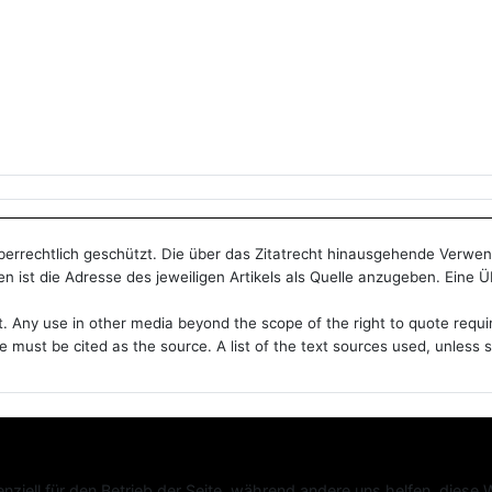
heberrechtlich geschützt. Die über das Zitatrecht hinausgehende Verwe
n ist die Adresse des jeweiligen Artikels als Quelle anzugeben. Eine 
t. Any use in other media beyond the scope of the right to quote requi
le must be cited as the source. A list of the text sources used, unles
nziell für den Betrieb der Seite, während andere uns helfen, diese