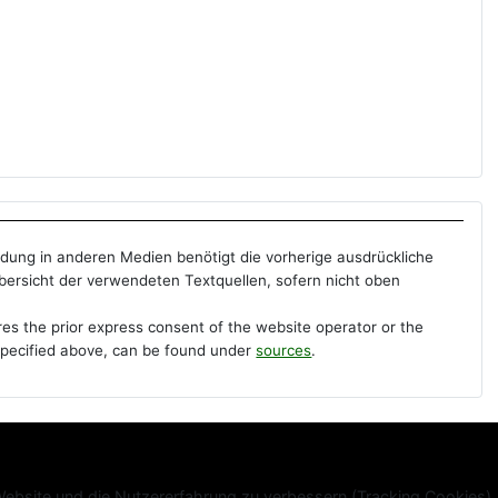
ndung in anderen Medien benötigt die vorherige ausdrückliche
Übersicht der verwendeten Textquellen, sofern nicht oben
res the prior express consent of the website operator or the
s specified above, can be found under
sources
.
 Website und die Nutzererfahrung zu verbessern (Tracking Cookies).