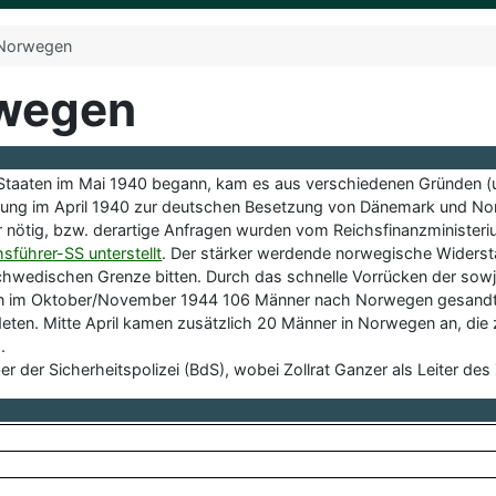
Norwegen
rwegen
taaten im Mai 1940 begann, kam es aus verschiedenen Gründen (un
ng im April 1940 zur deutschen Besetzung von Dänemark und N
für nötig, bzw. derartige Anfragen wurden vom Reichsfinanzminist
hsführer-SS unterstellt
. Der stärker werdende norwegische Widersta
edischen Grenze bitten. Durch das schnelle Vorrücken der sowj
im Oktober/November 1944 106 Männer nach Norwegen gesandt, di
eten. Mitte April kamen zusätzlich 20 Männer in Norwegen an, di
.
der Sicherheitspolizei (BdS), wobei Zollrat Ganzer als Leiter des 