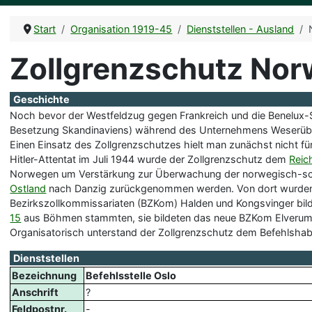
Start
Organisation 1919-45
Dienststellen - Ausland
Zollgrenzschutz No
Geschichte
Noch bevor der Westfeldzug gegen Frankreich und die Benelux-S
Besetzung Skandinaviens) während des Unternehmens Weserübu
Einen Einsatz des Zollgrenzschutzes hielt man zunächst nicht 
Hitler-Attentat im Juli 1944 wurde der Zollgrenzschutz dem
Reic
Norwegen um Verstärkung zur Überwachung der norwegisch-schw
Ostland
nach Danzig zurückgenommen werden. Von dort wurden 
Bezirkszollkommissariaten (BZKom) Halden und Kongsvinger bild
15
aus Böhmen stammten, sie bildeten das neue BZKom Elverum
Organisatorisch unterstand der Zollgrenzschutz dem Befehlshaber 
Dienststellen
Bezeichnung
Befehlsstelle Oslo
Anschrift
?
Feldpostnr.
-