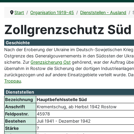
Start
Organisation 1919-45
Dienststellen - Ausland
Zollgrenzschutz Süd
Geschichte
Nach der Eroberung der Ukraine im Deutsch-Sowjetischen Krie
Ostgrenze des Generalgouvernements in den Südosten der Ukrai
sicherte. Zur
Grenzsicherung Ost
gehörend, war der Auftrag über
übernahm in Rostow die Sicherung der dortigen Industrieanlagen.
zurückgezogen und auf andere Einsatzgebiete verteilt wurde. D
Troppau
.
Dienststellen
Bezeichnung
Hauptbefehlsstelle Süd
Anschrift
Krementschug, ab Herbst 1942 Rostow
Feldpostnr.
45978
Bestehen
Juli 1941 - Dezember 1942
Stärke
?