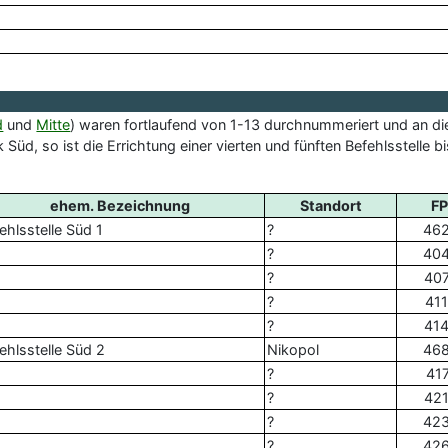
d
und
Mitte
) waren fortlaufend von 1-13 durchnummeriert und an 
üd, so ist die Errichtung einer vierten und fünften Befehlsstelle
ehem. Bezeichnung
Standort
F
ehlsstelle Süd 1
?
46
?
40
?
40
?
41
?
41
ehlsstelle Süd 2
Nikopol
46
?
41
?
42
?
42
?
42