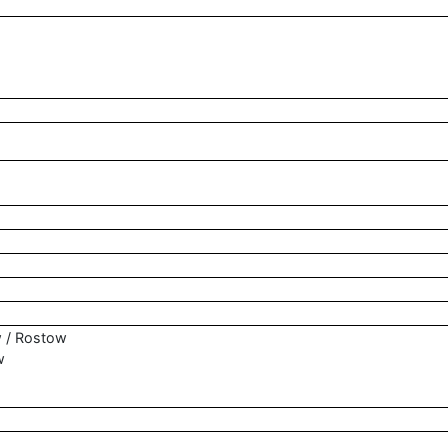
w / Rostow
w