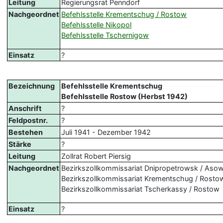
Leitung
Regierungsrat Penndorf
Nachgeordnet
Befehlsstelle Krementschug / Rostow
Befehlsstelle Nikopol
Befehlsstelle Tschernigow
Einsatz
?
Bezeichnung
Befehlsstelle Krementschug
Befehlsstelle Rostow (Herbst 1942)
Anschrift
?
Feldpostnr.
?
Bestehen
Juli 1941 - Dezember 1942
Stärke
?
Leitung
Zollrat Robert Piersig
Nachgeordnet
Bezirkszollkommissariat Dnipropetrowsk / Aso
Bezirkszollkommissariat Krementschug / Rosto
Bezirkszollkommissariat Tscherkassy / Rostow
Einsatz
?