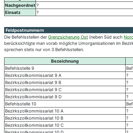
Nachgeordnet
?
Einsatz
?
Feldpostnummern
Die Befehlsstellen der
Grenzsicherung Ost
(neben Süd auch
Nor
berücksichtigte man vorab mögliche Umorganisationen im Bezirk S
sprechen stets nur von 3 Befehlsstellen.
Bezeichnung
Befehlsstelle 9
Bef
Bezirkszollkommissariat 9 A
?
Bezirkszollkommissariat 9 B
?
Bezirkszollkommissariat 9 C
?
Bezirkszollkommissariat 9 D
?
Befehlsstelle 10
Bef
Bezirkszollkommissariat 10 A
?
Bezirkszollkommissariat 10 B
?
Bezirkszollkommissariat 10 C
?
Bezirkszollkommissariat 10 D
?