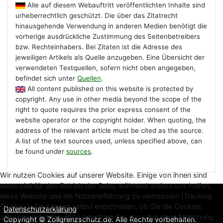
Alle auf diesem Webauftritt veröffentlichten Inhalte sind
urheberrechtlich geschützt. Die über das Zitatrecht
hinausgehende Verwendung in anderen Medien benötigt die
vorherige ausdrückliche Zustimmung des Seitenbetreibers
bzw. Rechteinhabers. Bei Zitaten ist die Adresse des
jeweiligen Artikels als Quelle anzugeben. Eine Übersicht der
verwendeten Textquellen, sofern nicht oben angegeben,
befindet sich unter
Quellen
.
All content published on this website is protected by
copyright. Any use in other media beyond the scope of the
right to quote requires the prior express consent of the
website operator or the copyright holder. When quoting, the
address of the relevant article must be cited as the source.
A list of the text sources used, unless specified above, can
be found under
sources
.
Wir nutzen Cookies auf unserer Website. Einige von ihnen sind
essenziell für den Betrieb der Seite, während andere uns helfen,
diese Website und die Nutzererfahrung zu verbessern (Tracking
Cookies). Sie können selbst entscheiden, ob Sie die Cookies
Datenschutzerklärung
zulassen möchten. Bitte beachten Sie, dass bei einer Ablehnung
Copyright © Zollgrenzschutz.de. Alle Rechte vorbehalten.