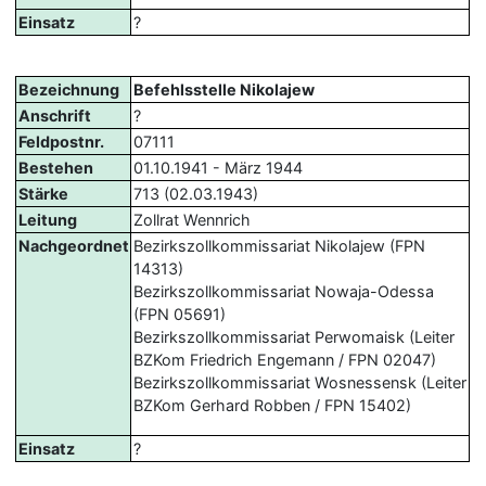
Einsatz
?
Bezeichnung
Befehlsstelle Nikolajew
Anschrift
?
Feldpostnr.
07111
Bestehen
01.10.1941 - März 1944
Stärke
713 (02.03.1943)
Leitung
Zollrat Wennrich
Nachgeordnet
Bezirkszollkommissariat Nikolajew (FPN
14313)
Bezirkszollkommissariat Nowaja-Odessa
(FPN 05691)
Bezirkszollkommissariat Perwomaisk (Leiter
BZKom Friedrich Engemann / FPN 02047)
Bezirkszollkommissariat Wosnessensk (Leiter
BZKom Gerhard Robben / FPN 15402)
Einsatz
?