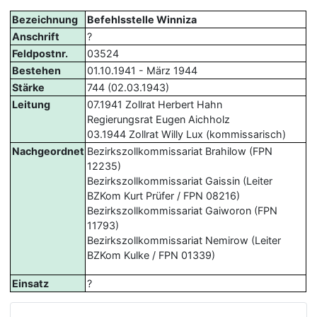
Bezeichnung
Befehlsstelle Winniza
Anschrift
?
Feldpostnr.
03524
Bestehen
01.10.1941 - März 1944
Stärke
744 (02.03.1943)
Leitung
07.1941 Zollrat Herbert Hahn
Regierungsrat Eugen Aichholz
03.1944 Zollrat Willy Lux (kommissarisch)
Nachgeordnet
Bezirkszollkommissariat Brahilow (FPN
12235)
Bezirkszollkommissariat Gaissin (Leiter
BZKom Kurt Prüfer / FPN 08216)
Bezirkszollkommissariat Gaiworon (FPN
11793)
Bezirkszollkommissariat Nemirow (Leiter
BZKom Kulke / FPN 01339)
Einsatz
?