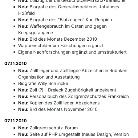
Neu:
Zollzug der Landesschützen-Ersatz-Bataillone
Neu:
Biografie des Generalinspekteurs Johannes
Hoßfeld
Neu:
Biografie des "Blutzeugen" Kurt Reppich
Neu:
Waffengebrauch im Osten und gegen
Kriegsgefangene
Neu:
Bild des Monats Dezember 2010
Wappenschilder um Fälschungen ergänzt
Eigene Nachforschungen ergänzt und umstrukturiert
07.11.2010
Neu:
Zollflieger und Zollflieger-Abzeichen in Rubriken
Organisation und Ausstattung
Biografie Willy Schlincke
Neu:
Zoll (?) - Dreieck Zugehörigkeit unbekannt
Neu:
Personalbuch des Zollgrenzschutzes Frankreich
Neu:
Kopien des Zollflieger-Abzeichens
Neu:
Bild des Monats November 2010
07.11.2010
Neu:
Zollgrenzschutz-Forum
Neu:
Seite auf PHP umgestellt (neues Design, Version